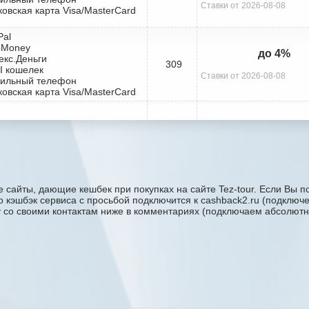
Ставки от 2026-08-08
ковская карта Visa/MasterCard
Pal
bMoney
до 4%
екс.Деньги
309
I кошелек
Ставки от 2026-08-08
бильный телефон
ковская карта Visa/MasterCard
 сайты, дающие кешбек при покупках на сайте Tez-tour. Если Вы по
его кэшбэк сервиса с проcьбой подключится к cashback2.ru (подключ
ку со своими контактам ниже в комментариях (подключаем абсолютн