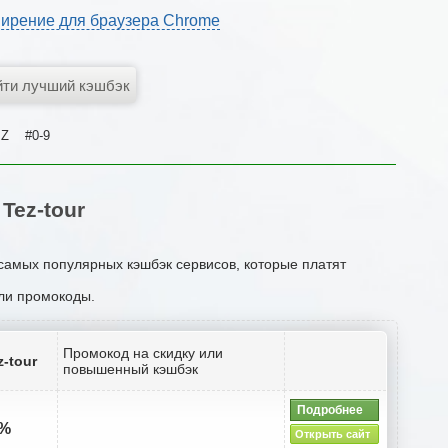
ирение для браузера Chrome
Z
#0-9
Tez-tour
 самых популярных кэшбэк сервисов, которые платят
или промокоды.
Промокод на скидку или
-tour
повышенный кэшбэк
Подробнее
6%
Открыть сайт