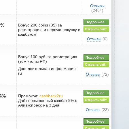
Отзывы
(2464)
Подробнее
5%
Бонус 200 coins (3$) за
регистрацию и первую покупку с
Открыть сайт
кэшбэком
Отзывы
(0)
Бонус 100 руб. за регистрацию
Подробнее
(тем кто из РФ)
Открыть сайт
Дополнительная информация:
ru
Отзывы
(72)
Подробнее
84%
Промокод:
cashback2ru
Даёт повышенный кэшбэк 9% с
Открыть сайт
Алиэкспресс на 3 дня
Отзывы
(23)
Подробнее
Открыть сайт