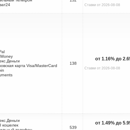
ват24
Ставки от 2026-08-08
Pal
bMoney
от 1.16% до 2.
екс.Деньги
138
ковская карта Visa/MasterCard
Ставки от 2026-08-08
oin
yments
екс.Деньги
от 1.49% до 5.
I кошелек
539
бильный телефон