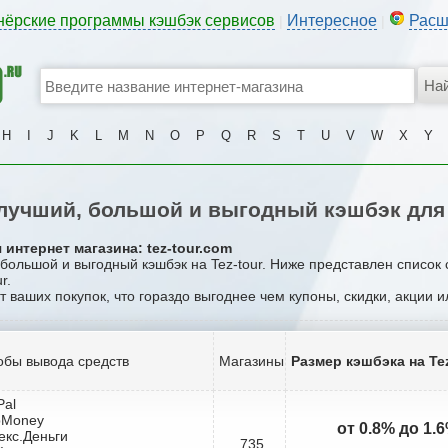
нёрские программы кэшбэк сервисов
Интересное
Расш
|
|
H
I
J
K
L
M
N
O
P
Q
R
S
T
U
V
W
X
Y
учший, большой и выгодный кэшбэк для 
интернет магазина: tez-tour.com
 большой и выгодный кэшбэк на Tez-tour. Ниже представлен список
r.
т ваших покупок, что гораздо выгоднее чем купоны, скидки, акции 
обы вывода средств
Магазины
Размер кэшбэка на Tez
Pal
bMoney
от 0.8% до 1.
екс.Деньги
735