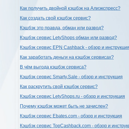
Как получить двойной кэшбэк на Алиэкспресс?
Как создать свой кэшбэк сервис?
Кэшбэк это правда, обман или развод?
Кэшбэк сервис LetyShops обман или развод?
Кэшбэк сервис EPN Cashback - обзор и инструкци
Как заработать деньги на кэшбэк сервисах?
В чём выгода кэшбэк сервиса?
Кэшбэк сервис Smarty.Sale - обзор и инструкция
Как раскрутить свой кэшбэк сервис?
Кэшбэк сервис LetyShops.ru - обзор и инструкция
Почему кэшбэк может быть не зачислен?
Кэшбэк сервис Ebates.com - обзор и инструкция
Кэшбэк сервис TopCashback.com - обзор и инструк