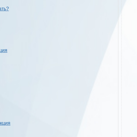
ать?
кция
укция