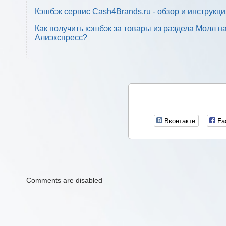
Кэшбэк сервис Cash4Brands.ru - обзор и инструкц
Как получить кэшбэк за товары из раздела Молл н
Алиэкспресс?
Вконтакте
Fa
Comments are disabled