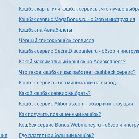
Кэшбэк карты или кэшбэк сервисы, что лучше выбр
Кэшбэк сервис MegaBonus.ru - обзор и инструкция
Кэшбэк на Авиабилеты
Чёрный список кэшбэк сервисов
я
Кэшбэк сервис SecretDiscounter.ru - обзор и инстру
Какой максимальный кэшбэк на Алиэкспресс?
Что такое кэшбэк и как работает cashback сервис?
Кэшбэк сервисы без минималки на вывод
Какой кэшбэк сервис выбрать?
Кэшбэк сервис Alibonus.com - обзор и инструкция
Как получить повышенный кэшбэк?
Кешбек сервис Bonus.Webmoney.ru - обзор и инстр
ция
Где платят наибольший кэшбэк?