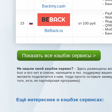
- Бан
Backmy.cash
- Pay
- We
- Янд
23
от 100 руб.
- QIW
- Мо
BeBack.ru
- Бан
Показать все кэшбэк сервисы >
Не нашли свой кэшбэк сервис?
- Здесь размещены все
tour и его нет в списке, напишите в тех. поддержку ваш
желаете подключится к нам, тогда просто оставьте заяв
того, есть ли партнёрская программа).
Ещё интересное о кэшбэк сервисах: