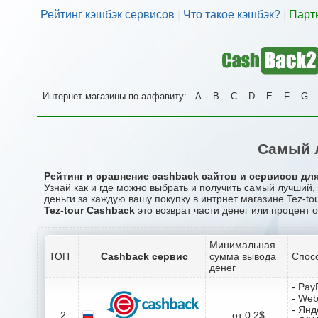
Рейтинг кэшбэк сервисов
Что такое кэшбэк?
Парт
|
|
Интернет магазины по алфавиту:
A
B
C
D
E
F
G
Самый л
Рейтинг и сравнение cashback сайтов и сервисов для 
Узнай как и где можно выбрать и получить самый лучший,
деньги за каждую вашу покупку в интрнет магазине Tez-tou
Tez-tour Cashback
это возврат части денег или процент о
Минимальная
ТОП
Cashback сервис
сумма вывода
Спос
денег
- Pay
- We
- Янд
2
от 0.2$