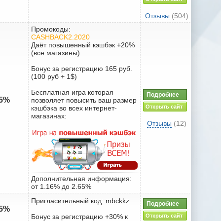
Отзывы
(504)
Промокоды:
CASHBACK2.2020
Даёт повышенный кэшбэк +20%
(все магазины)
Бонус за регистрацию 165 руб.
(100 руб + 1$)
Бесплатная игра которая
Подробнее
65%
позволяет повысить ваш размер
Открыть сайт
кэшбэка во всех интернет-
магазинах:
Отзывы
(12)
Дополнительная информация:
от 1.16% до 2.65%
Пригласительный код: mbckkz
Подробнее
95%
Бонус за регистрацию +30% к
Открыть сайт