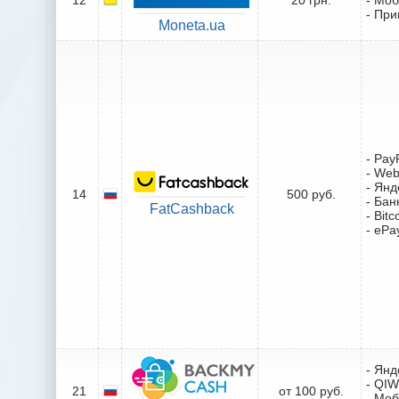
- При
Moneta.ua
- Pay
- We
- Янд
14
500 руб.
- Бан
FatCashback
- Bitc
- ePa
- Янд
- QIW
21
от 100 руб.
- Мо