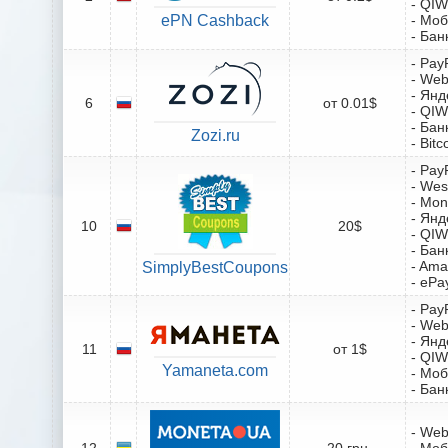
- QIW
ePN Cashback
- Мо
- Бан
- Pay
- We
- Янд
6
от 0.01$
- QIW
- Бан
Zozi.ru
- Bitc
- Pay
- Wes
- Mo
- Янд
10
20$
- QIW
- Бан
- Ama
SimplyBestCoupons
- ePa
- Pay
- We
- Янд
11
от 1$
- QIW
Yamaneta.com
- Мо
- Бан
- We
12
20 грн.
- Мо