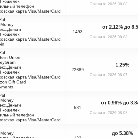
I кошелек
Ставки от 2026-08-08
бильный телефон
ковская карта Visa/MasterCard
Pal
bMoney
от 2.12% до 8.
екс.Деньги
1493
I кошелек
Ставки от 2026-08-08
ковская карта Visa/MasterCard
oin
Pal
tern Union
neyGram
1.25%
екс.Деньги
22669
I кошелек
Ставки от 2026-08-07
ковская карта Visa/MasterCard
zon Gift Card
yments
Pal
bMoney
от 0.96% до 3.
екс.Деньги
531
I кошелек
Ставки от 2026-08-08
бильный телефон
ковская карта Visa/MasterCard
bMoney
до 5.38%
бильный телефон
132