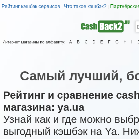
Рейтинг кэшбэк сервисов
Что такое кэшбэк?
Партнёрски
|
|
Интернет магазины по алфавиту:
A
B
C
D
E
F
G
H
I
Самый лучший, б
Рейтинг и сравнение cas
магазина: ya.ua
Узнай как и где можно выб
выгодный кэшбэк на Ya. Ни