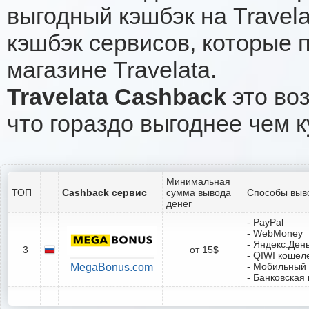
выгодный кэшбэк на Travel
кэшбэк сервисов, которые 
магазине Travelata.
Travelata Cashback
это воз
что гораздо выгоднее чем к
Минимальная
ТОП
Cashback сервис
сумма вывода
Способы выв
денег
- PayPal
- WebMoney
- Яндекс.Ден
3
от 15$
- QIWI кошел
- Мобильный
MegaBonus.com
- Банковская 