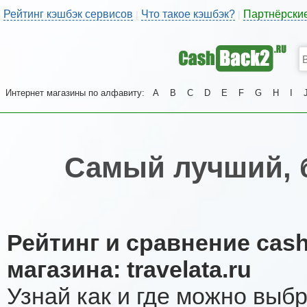
Рейтинг кэшбэк сервисов
Что такое кэшбэк?
Партнёрски
|
|
Интернет магазины по алфавиту:
A
B
C
D
E
F
G
H
I
Самый лучший, 
Рейтинг и сравнение cas
магазина: travelata.ru
Узнай как и где можно выб