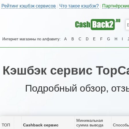
Рейтинг кэшбэк сервисов
Что такое кэшбэк?
Партнёрски
|
|
Интернет магазины по алфавиту:
A
B
C
D
E
F
G
H
I
Кэшбэк сервис TopCa
Подробный обзор, отз
Минимальная
ТОП
Cashback сервис
сумма вывода
Способы