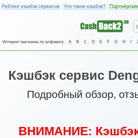
Рейтинг кэшбэк сервисов
Что такое кэшбэк?
Партнёрски
|
|
Интернет магазины по алфавиту:
A
B
C
D
E
F
G
H
I
Кэшбэк сервис Deng
Подробный обзор, отз
ВНИМАНИЕ: Кэшбэк 