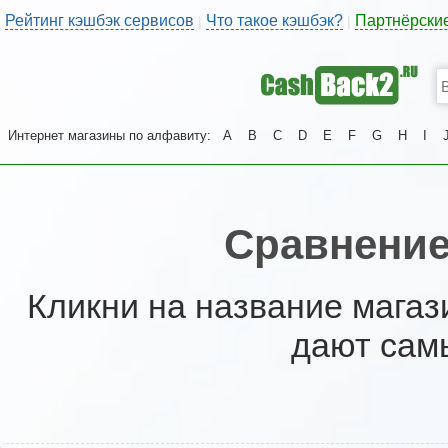
Рейтинг кэшбэк сервисов
Что такое кэшбэк?
Партнёрски
|
|
Интернет магазины по алфавиту:
A
B
C
D
E
F
G
H
I
Сравнение
Кликни на название магаз
дают сам