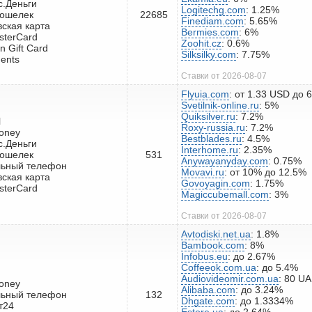
с.Деньги
Logitechg.com
: 1.25%
кошелек
22685
Finediam.com
: 5.65%
вская карта
Bermies.com
: 6%
sterCard
Zoohit.cz
: 0.6%
n Gift Card
Silksilky.com
: 7.75%
ents
Ставки от 2026-08-07
Flyuia.com
: от 1.33 USD до 
Svetilnik-online.ru
: 5%
Quiksilver.ru
: 7.2%
l
Roxy-russia.ru
: 7.2%
oney
Bestblades.ru
: 4.5%
с.Деньги
Interhome.ru
: 2.35%
кошелек
531
Anywayanyday.com
: 0.75%
льный телефон
Movavi.ru
: от 10% до 12.5%
вская карта
Govoyagin.com
: 1.75%
sterCard
Magiccubemall.com
: 3%
Ставки от 2026-08-07
Avtodiski.net.ua
: 1.8%
Bambook.com
: 8%
Infobus.eu
: до 2.67%
Coffeeok.com.ua
: до 5.4%
Audiovideomir.com.ua
: 80 U
oney
Alibaba.com
: до 3.24%
льный телефон
132
Dhgate.com
: до 1.3334%
т24
Estore.ua
: до 2.64%