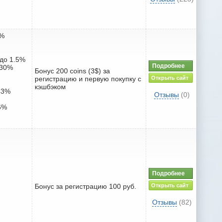
8%
 до 1.5%
Подробнее
 30%
Бонус 200 coins (3$) за
регистрацию и первую покупку с
Открыть сайт
кэшбэком
.43%
Отзывы
(0)
46%
Подробнее
Бонус за регистрацию 100 руб.
Открыть сайт
Отзывы
(82)