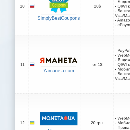
- Яндек
10
20$
- QIWI 
- Банко
Visa/Ma
SimplyBestCoupons
- Amazo
- ePaym
- PayPa
- WebM
- Яндек
11
от 1$
- QIWI 
- Моби
Yamaneta.com
- Банко
Visa/Ma
- WebM
12
20 грн.
- Моби
- Прива