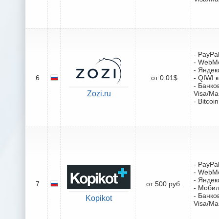
- PayPa
- WebM
- Яндек
6
от 0.01$
- QIWI 
- Банко
Zozi.ru
Visa/Ma
- Bitcoin
- PayPa
- WebM
- Яндек
7
от 500 руб.
- Моби
- Банко
Kopikot
Visa/Ma