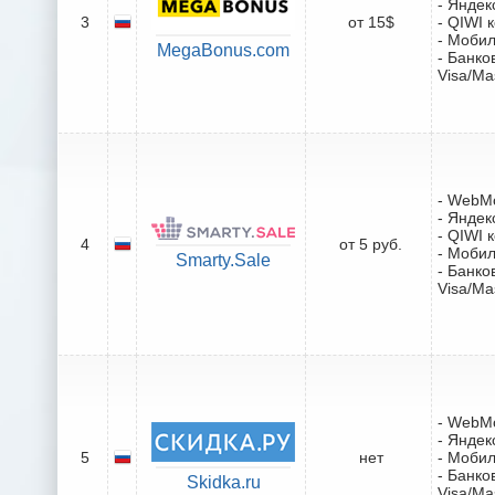
- Яндек
3
от 15$
- QIWI 
- Моби
MegaBonus.com
- Банко
Visa/Ma
- WebM
- Яндек
- QIWI 
4
от 5 руб.
- Моби
Smarty.Sale
- Банко
Visa/Ma
- WebM
- Яндек
5
нет
- Моби
- Банко
Skidka.ru
Visa/Ma