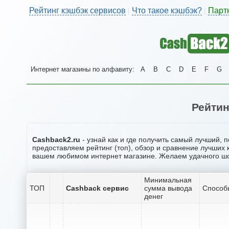
Рейтинг кэшбэк сервисов
Что такое кэшбэк?
Парт
|
|
Интернет магазины по алфавиту:
A
B
C
D
E
F
G
Рейтин
Cashback2.ru
- узнай как и где получить самый лучший,
предоставляем рейтинг (топ), обзор и сравнение лучших 
вашем любимом интернет магазине. Желаем удачного ш
Минимальная
ТОП
Cashback сервис
сумма вывода
Способ
денег