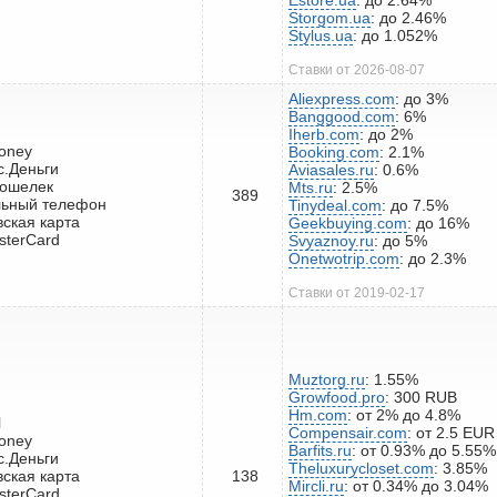
Storgom.ua
: до 2.46%
Stylus.ua
: до 1.052%
Ставки от 2026-08-07
Aliexpress.com
: до 3%
Banggood.com
: 6%
Iherb.com
: до 2%
oney
Booking.com
: 2.1%
с.Деньги
Aviasales.ru
: 0.6%
кошелек
Mts.ru
: 2.5%
389
льный телефон
Tinydeal.com
: до 7.5%
вская карта
Geekbuying.com
: до 16%
sterCard
Svyaznoy.ru
: до 5%
Onetwotrip.com
: до 2.3%
Ставки от 2019-02-17
Muztorg.ru
: 1.55%
Growfood.pro
: 300 RUB
Hm.com
: от 2% до 4.8%
l
Compensair.com
: от 2.5 EU
oney
Barfits.ru
: от 0.93% до 5.55%
с.Деньги
Theluxurycloset.com
: 3.85%
вская карта
138
Mircli.ru
: от 0.34% до 3.04%
sterCard