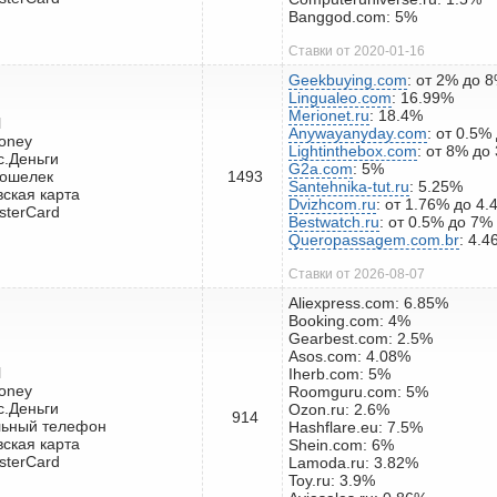
Banggod.com: 5%
Ставки от 2020-01-16
Geekbuying.com
: от 2% до 
Lingualeo.com
: 16.99%
Merionet.ru
: 18.4%
l
Anywayanyday.com
: от 0.5%
oney
Lightinthebox.com
: от 8% до
с.Деньги
G2a.com
: 5%
кошелек
1493
Santehnika-tut.ru
: 5.25%
вская карта
Dvizhcom.ru
: от 1.76% до 4
sterCard
Bestwatch.ru
: от 0.5% до 7%
Queropassagem.com.br
: 4.
Ставки от 2026-08-07
Aliexpress.com: 6.85%
Booking.com: 4%
Gearbest.com: 2.5%
Asos.com: 4.08%
l
Iherb.com: 5%
oney
Roomguru.com: 5%
с.Деньги
Ozon.ru: 2.6%
914
льный телефон
Hashflare.eu: 7.5%
вская карта
Shein.com: 6%
sterCard
Lamoda.ru: 3.82%
Toy.ru: 3.9%