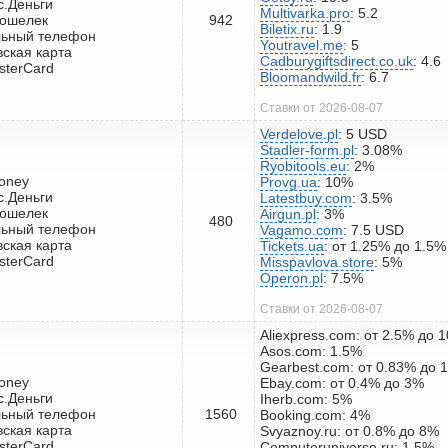
с.Деньги
Multivarka.pro
: 5.2
кошелек
942
Biletix.ru
: 1.9
льный телефон
Youtravel.me
: 5
вская карта
Cadburygiftsdirect.co.uk
: 4.6
sterCard
Bloomandwild.fr
: 6.7
Ставки от 2026-08-07
Verdelove.pl
: 5 USD
Stadler-form.pl
: 3.08%
Ryobitools.eu
: 2%
oney
Provg.ua
: 10%
с.Деньги
Latestbuy.com
: 3.5%
кошелек
Airgun.pl
: 3%
480
льный телефон
Vagamo.com
: 7.5 USD
вская карта
Tickets.ua
: от 1.25% до 1.5%
sterCard
Misspavlova.store
: 5%
Operon.pl
: 7.5%
Ставки от 2026-08-07
Aliexpress.com: от 2.5% до 
Asos.com: 1.5%
Gearbest.com: от 0.83% до 
oney
Ebay.com: от 0.4% до 3%
с.Деньги
Iherb.com: 5%
льный телефон
1560
Booking.com: 4%
вская карта
Svyaznoy.ru: от 0.8% до 8%
sterCard
Computeruniverse.ru: 1.5%