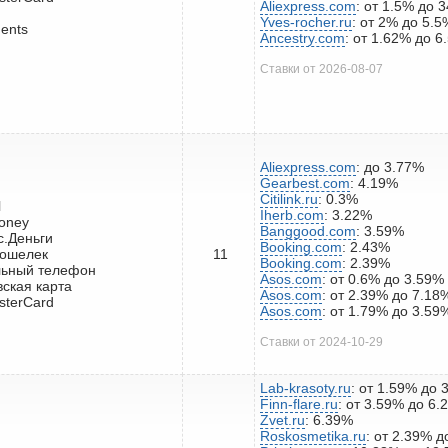
Aliexpress.com
: от 1.5% до 
Yves-rocher.ru
: от 2% до 5.5
ents
Ancestry.com
: от 1.62% до 6
Ставки от 2026-08-07
Aliexpress.com
: до 3.77%
Gearbest.com
: 4.19%
Citilink.ru
: 0.3%
l
Iherb.com
: 3.22%
oney
Banggood.com
: 3.59%
с.Деньги
Booking.com
: 2.43%
кошелек
11
Booking.com
: 2.39%
льный телефон
Asos.com
: от 0.6% до 3.59%
вская карта
Asos.com
: от 2.39% до 7.18
sterCard
Asos.com
: от 1.79% до 3.59
Ставки от 2024-10-29
Lab-krasoty.ru
: от 1.59% до 
Finn-flare.ru
: от 3.59% до 6.
Zvet.ru
: 6.39%
Roskosmetika.ru
: от 2.39% 