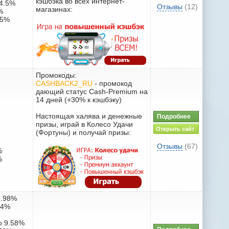
кэшбэка во всех интернет-
34.5%
Отзывы
(12)
магазинах:
%
.5%
Промокоды:
CASHBACK2_RU
- промокод
дающий статус Cash-Premium на
14 дней (+30% к кэшбэку)
Настоящая халява и денежные
Подробнее
призы, играй в Колесо Удачи
Открыть сайт
(Фортуны) и получай призы:
Отзывы
(67)
%
%
3.98%
24%
до 9.58%