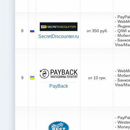
- PayPa
- WebM
- Яндек
8
от 350 руб.
- QIWI 
- Моби
SecretDiscounter.ru
- Банко
Visa/Ma
- WebM
- Моби
9
от 10 грн.
- Банко
Visa/Ma
PayBack
- PayPa
- Weste
- Mone