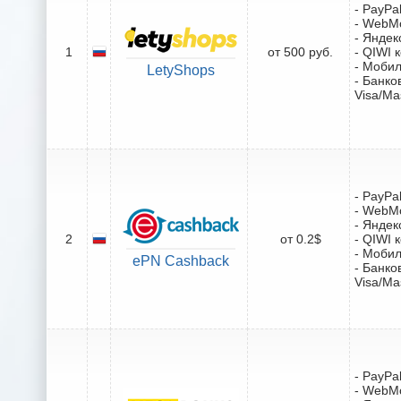
- PayPa
- WebM
- Яндек
1
от 500 руб.
- QIWI 
- Моби
LetyShops
- Банко
Visa/Ma
- PayPa
- WebM
- Яндек
2
от 0.2$
- QIWI 
- Моби
ePN Cashback
- Банко
Visa/Ma
- PayPa
- WebM