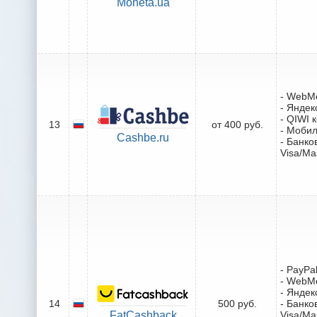
Moneta.ua
- WebM
- Яндек
- QIWI 
13
от 400 руб.
- Моби
Cashbe.ru
- Банко
Visa/Ma
- PayPa
- WebM
- Яндек
14
500 руб.
- Банко
FatCashback
Visa/Ma