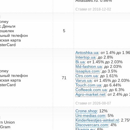
Aviasales.ru: 0.86%
Ставки от 2018-12-02
l
oney
с.Деньги
кошелек
5
льный телефон
вская карта
sterCard
Antoshka.ua
: от 1.4% до 1.9
Intertop.ua
: до 2.8%
Bi.ua
: от 1.45% до 2.03%
Md-fashion.ua
: до 2.03%
oney
Issaplus.com
: до 3.5%
льный телефон
Ctrs.com.ua
: до 1.61%
71
вская карта
Varus.ua
: от 1.45% до 2.03%
sterCard
Touch.com.ua
: до 6.44%
Coffeeok.com.ua
: до 6.3%
Agro-market.net
: от 2.4% до
Ставки от 2026-08-07
Crone.shop
: 12%
Uni-medias.com
: 5%
l
Kinderfeestjes-winkel.nl
: 2.7
rn Union
Discovercars.com
: 4%
yGram
Ekamia.eu
: 6%