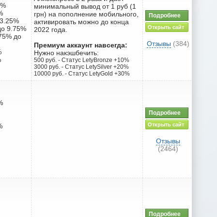
8%
минимальный вывод от 1 руб (1
%
грн) на пополнение мобильного,
Подробнее
 3.25%
активировать можно до конца
Открыть сайт
до 9.75%
2022 года.
.75% до
Отзывы
(384)
Премиум аккаунт навсегда:
%
Нужно накэшбечить:
%
500 руб. - Статус LetyBronze +10%
3000 руб. - Статус LetySilver +20%
10000 руб. - Статус LetyGold +30%
%
Подробнее
Открыть сайт
%
Отзывы
(2464)
Подробнее