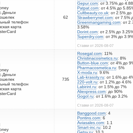
l
Gepur.com
: от 3.75% до 4.8
oney
Patpat.com
: от 4.5% до 5.85
с.Деньги
Cultbeauty.co.uk
: от 2.5% до
кошелек
62
Strawberrynet.com
: от 7.5% 
льный телефон
Greenmangaming.com
: от 2
вская карта
3.58%
sterCard
Dorint.com
: от 2.5% до 3.25
Superdry.com
: от 3% до 3.9
Ставки от 2026-08-07
Rosegal.com
: 11%
Christinacosmetics.ru
: 8%
Button-blue.com
: от 4% до 9
l
Pharmacosmetica.ru
: 5%
oney
X-moda.ru
: 9.6%
с.Деньги
Lab-krasoty.ru
: от 1.6% до 4
кошелек
735
220-volt.ru
: от 1.2% до 4.6%
льный телефон
Labirint.ru
: от 1.5% до 7%
вская карта
Aliexpress.com
: до 90%
sterCard
Gogol.ru
: от 1.6% до 3.2%
Ставки от 2026-08-07
Banggood.com
: 4
Pontins.com
: 6
Aviasales.com
: 1.1
l
Smart-inc.ru
: 10.2
oney
Getsy.ru
: 10.3