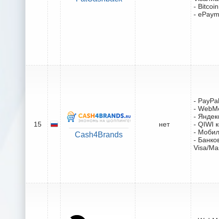
- Bitcoin
- ePaym
- PayPa
- WebM
- Яндек
15
нет
- QIWI 
- Моби
Cash4Brands
- Банко
Visa/Ma