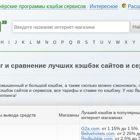
нёрские программы кэшбэк сервисов
Интересное
Расш
|
|
H
I
J
K
L
M
N
O
P
Q
R
S
T
U
V
W
X
Y
г и сравнение лучших кэшбэк сайтов и с
 повышенный и большой кэшбэк, а также сколько можно сэкономить,
кэшбэк сайтов и сервисов, все тарифы и ставки по кэшбэку. У нас 
оппинга!
Лучший кэшбэк в популярны
ы вывода средств
Магазины
интернет магазинах
G2a.com
: от 1.15% до 1.5%
Belivehotels.com
: от 2.25% 
Redbubble.com
: от 2.5% до