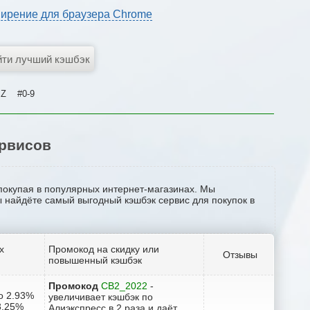
ирение для браузера Chrome
Z
#0-9
ервисов
 покупая в популярных интернет-магазинах. Мы
Вы найдёте самый выгодный кэшбэк сервис для покупок в
х
Промокод на скидку или
Отзывы
повышенный кэшбэк
Промокод
CB2_2022
-
до 2.93%
увеличивает кэшбэк по
 3.25%
Алиэкспресс в 2 раза и даёт