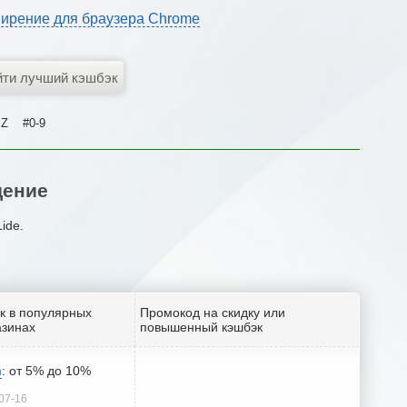
ирение для браузера Chrome
Z
#0-9
дение
ide.
к в популярных
Промокод на скидку или
азинах
повышенный кэшбэк
m
: от 5% до 10%
07-16