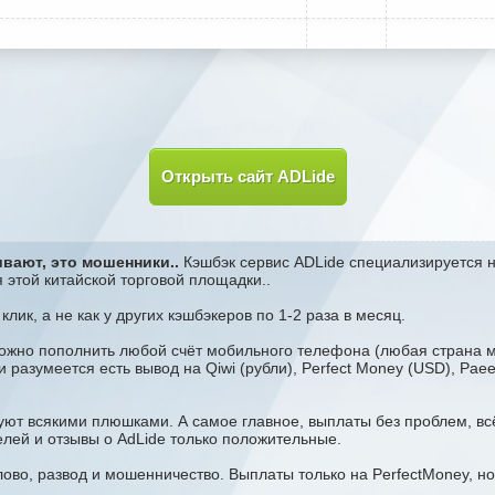
Открыть сайт ADLide
ивают, это мошенники..
Кэшбэк сервис ADLide специализируется 
 этой китайской торговой площадки..
лик, а не как у других кэшбэкеров по 1-2 раза в месяц.
жно пополнить любой счёт мобильного телефона (любая страна м
 разумеется есть вывод на Qiwi (рубли), Perfect Money (USD), Pae
ют всякими плюшками. А самое главное, выплаты без проблем, всё
елей и отзывы о AdLide только положительные.
лово, развод и мошенничество. Выплаты только на PerfectMoney, но