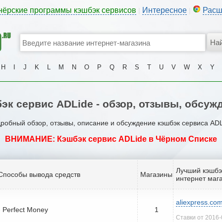
нёрские программы кэшбэк сервисов
Интересное
Расш
|
|
H
I
J
K
L
M
N
O
P
Q
R
S
T
U
V
W
X
Y
эк сервис ADLide - обзор, отзывы, обсуж
робный обзор, отзывы, описание и обсуждение кэшбэк сервиса ADL
ВНИМАНИЕ: Кэшбэк сервис ADLide в Чёрном Списке
Лучший кэшбэ
Способы вывода средств
Магазины
интернет маг
aliexpress.co
- Perfect Money
1
Ставки от 2016-