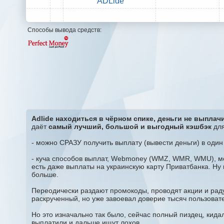
ADLide
Способы вывода средств:
Adlide находиться в чёрном спике, деньги не выплач
даёт
самый лучший, большой и выгодный кэшбэк
для
- можно СРАЗУ получить выплату (вывести деньги) в один к
- куча способов выплат, Webmoney (WMZ, WMR, WMU), мо
есть даже выплаты на украинскую карту Приватбанка. Ну и
больше.
Переодически раздают промокоды, проводят акции и раду
раскрученный, но уже завоевал доверие тысяч пользоват
Но это изначально так было, сейчас полный пиздец, кида
выплатили и дальше ищут лохов.