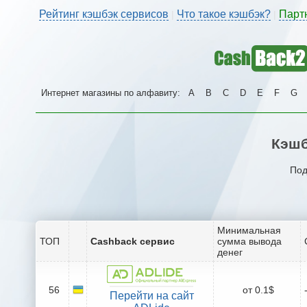
Рейтинг кэшбэк сервисов
Что такое кэшбэк?
Парт
|
|
Интернет магазины по алфавиту:
A
B
C
D
E
F
G
Кэшб
Под
Минимальная
ТОП
Cashback сервис
сумма вывода
денег
56
от 0.1$
Перейти на сайт