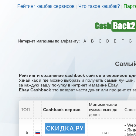
Рейтинг кэшбэк сервисов
Что такое кэшбэк?
Парт
|
|
Интернет магазины по алфавиту:
A
B
C
D
E
F
G
Самый
Рейтинг и сравнение cashback сайтов и сервисов для
Узнай как и где можно выбрать и получить самый лучший,
за каждую вашу покупку в интрнет магазине Ebay.
Ebay Cashback
это возврат части денег или процент от в
Минимальная
ТОП
Cashback сервис
сумма вывода
Спосо
денег
- We
- Янд
5
нет
- Мо