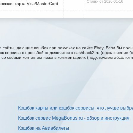
Ставки от 2020-01-16
ковская карта Visa/MasterCard
 сайты, дающие кешбек при покупках на сайте Ebay. Если Вы польз
бэк сервиса с проcьбой подключится к cashback2.ru (подключение б
ку со своими контактам ниже в комментариях (подключаем абсолютн
Кэшбэк карты или кэшбэк сервисы, что лучше выбр
Кэшбэк сервис MegaBonus.ru - обзор и инструкция
Кэшбэк на Авиабилеты