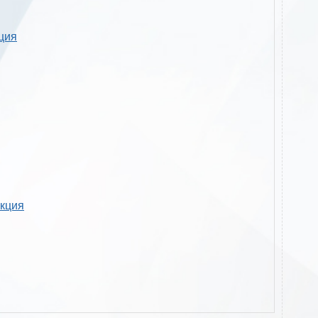
кция
укция