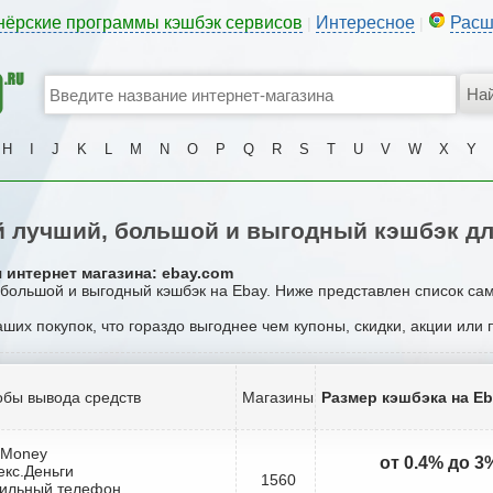
нёрские программы кэшбэк сервисов
Интересное
Расш
|
|
H
I
J
K
L
M
N
O
P
Q
R
S
T
U
V
W
X
Y
 лучший, большой и выгодный кэшбэк дл
 интернет магазина: ebay.com
 большой и выгодный кэшбэк на Ebay. Ниже представлен список са
аших покупок, что гораздо выгоднее чем купоны, скидки, акции или
бы вывода средств
Магазины
Размер кэшбэка на E
bMoney
от 0.4% до 3
екс.Деньги
1560
бильный телефон