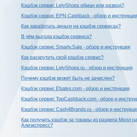
Кэшбэк сервис LetyShops обман или развод?
Кэшбэк сервис EPN Cashback - обзор и инструкци
Как заработать деньги на кэшбэк сервисах?
В чём выгода кэшбэк сервиса?
Кэшбэк сервис Smarty.Sale - обзор и инструкция
Как раскрутить свой кэшбэк сервис?
Кэшбэк сервис LetyShops.ru - обзор и инструкция
Почему кэшбэк может быть не зачислен?
Кэшбэк сервис Ebates.com - обзор и инструкция
Кэшбэк сервис TopCashback.com - обзор и инструк
Кэшбэк сервис Cash4Brands.ru - обзор и инструкц
Как получить кэшбэк за товары из раздела Молл н
Алиэкспресс?