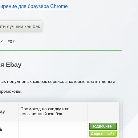
ирение для браузера Chrome
Z
#0-9
я Ebay
мых популярных кэшбэк сервисов, которые платят деньги
 промокоды.
Промокод на скидку или
bay
повышенный кэшбэк
Подробнее
%
Открыть сайт