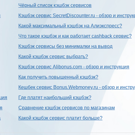
Чёрный список кэшбэк сервисов
я
Кэшбэк сервис SecretDiscounter.ru - обзор и инстру
Какой максимальный кэшбэк на Алиэкспресс?
Что такое кэшбэк и как работает cashback сервис?
Кэшбэк сервисы без минималки на вывод
Какой кэшбэк сервис выбрать?
Кэшбэк сервис Alibonus.com - обзор и инструкция
Как получить повышенный кэшбэк?
Кешбек сервис Bonus.Webmoney.ru - обзор и инстр
ция
Где платят наибольший кэшбэк?
ия
Сравнение кэшбэк сервисов по магазинам
а
Какой кэшбэк сервис платит больше?