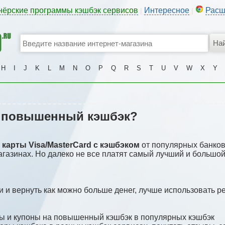
нёрские программы кэшбэк сервисов
Интересное
Расш
|
|
H
I
J
K
L
M
N
O
P
Q
R
S
T
U
V
W
X
Y
ь повышенный кэшбэк?
и
карты Visa/MasterCard с кэшбэком
от популярных банков
агазинах. Но далеко не все платят самый лучший и большо
 и вернуть как можно больше денег, лучше использовать р
ды и купоны на повышенный кэшбэк в популярных кэшбэк