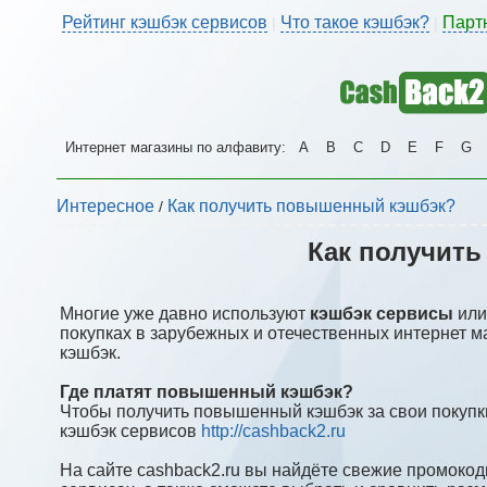
Рейтинг кэшбэк сервисов
Что такое кэшбэк?
Парт
|
|
Интернет магазины по алфавиту:
A
B
C
D
E
F
G
Интересное
Как получить повышенный кэшбэк?
/
Как получит
Многие уже давно используют
кэшбэк сервисы
ил
покупках в зарубежных и отечественных интернет м
кэшбэк.
Где платят повышенный кэшбэк?
Чтобы получить повышенный кэшбэк за свои покупки
кэшбэк сервисов
http://cashback2.ru
На сайте cashback2.ru вы найдёте свежие промоко