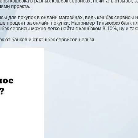
еры кэшбэка в разных кэшбэк сервисах, почитать отзывы, з
лями проэкта.
сы для покупок в онлайн магазинах, ведь кэшбэк сервисы 
ше процент за онлайн покупки. Например Тинькофф банк п
шбэк сервисы можно легко найти с кэшбэком 8-10%, ну и так
 от банков и от кэшбэк сервисов нельзя.