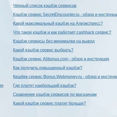
Чёрный список кэшбэк сервисов
Кэшбэк сервис SecretDiscounter.ru - обзор и инструкц
Какой максимальный кэшбэк на Алиэкспресс?
Что такое кэшбэк и как работает cashback сервис?
Кэшбэк сервисы без минималки на вывод
Какой кэшбэк сервис выбрать?
Кэшбэк сервис Alibonus.com - обзор и инструкция
Как получить повышенный кэшбэк?
Кешбек сервис Bonus.Webmoney.ru - обзор и инструк
ия
Где платят наибольший кэшбэк?
Сравнение кэшбэк сервисов по магазинам
Какой кэшбэк сервис платит больше?