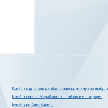
Кэшбэк карты или кэшбэк сервисы, что лучше выбра
Кэшбэк сервис MegaBonus.ru - обзор и инструкция
Кэшбэк на Авиабилеты