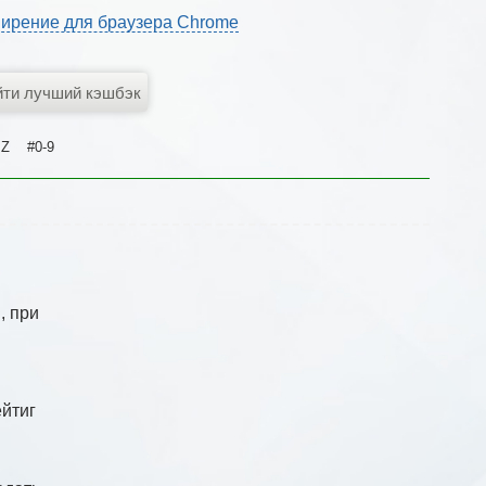
ирение для браузера Chrome
Z
#0-9
, при
й
ейтиг