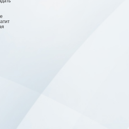
адать
не
латит
ая