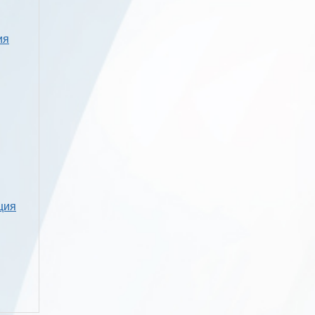
ия
ция