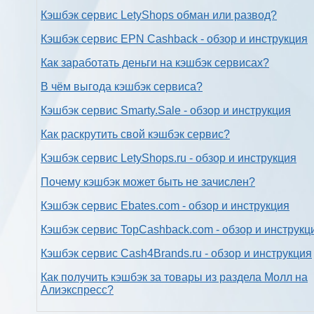
Кэшбэк сервис LetyShops обман или развод?
Кэшбэк сервис EPN Cashback - обзор и инструкция
Как заработать деньги на кэшбэк сервисах?
В чём выгода кэшбэк сервиса?
Кэшбэк сервис Smarty.Sale - обзор и инструкция
Как раскрутить свой кэшбэк сервис?
Кэшбэк сервис LetyShops.ru - обзор и инструкция
Почему кэшбэк может быть не зачислен?
Кэшбэк сервис Ebates.com - обзор и инструкция
Кэшбэк сервис TopCashback.com - обзор и инструкц
Кэшбэк сервис Cash4Brands.ru - обзор и инструкция
Как получить кэшбэк за товары из раздела Молл на
Алиэкспресс?