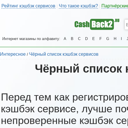
Рейтинг кэшбэк сервисов
Что такое кэшбэк?
Партнёрски
|
|
Интернет магазины по алфавиту:
A
B
C
D
E
F
G
H
I
Интересное
Чёрный список кэшбэк сервисов
/
Чёрный список 
Перед тем как регистриро
кэшбэк сервисе, лучше по
непроверенные кэшбэк се