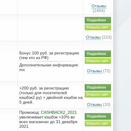
Отзывы
(2464)
Подробнее
Открыть сайт
Отзывы
(223)
Бонус 100 руб. за регистрацию
Подробнее
(тем кто из РФ)
Открыть сайт
Дополнительная информация:
mx
Отзывы
(72)
Подробнее
+200 руб. за регистрацию
(только для посетителей
Открыть сайт
кэшбэк2.ру) + двойной кэшбэк на
5 дней.
Отзывы
(10)
Промокод:
CASHBACK2_2021
Подробнее
увеличивает кэшбэк +10% во
всех магазинах до 31 декабря
Открыть сайт
2021