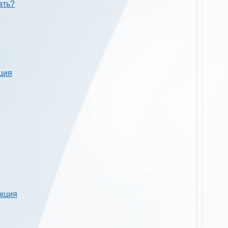
ать?
кция
укция