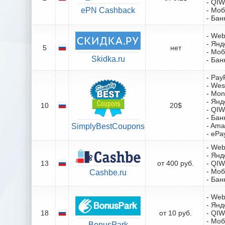
- QIW
ePN Cashback
- Мо
- Бан
- We
- Янд
5
нет
- Мо
Skidka.ru
- Бан
- Pay
- Wes
- Mo
- Янд
10
20$
- QIW
- Бан
- Ama
SimplyBestCoupons
- ePa
- We
- Янд
13
от 400 руб.
- QIW
- Мо
Cashbe.ru
- Бан
- We
- Янд
18
от 10 руб.
- QIW
- Мо
BonusPark