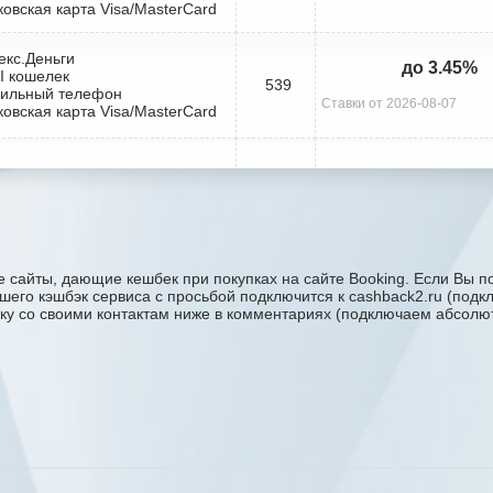
ковская карта Visa/MasterCard
екс.Деньги
до 3.45%
I кошелек
539
бильный телефон
Ставки от 2026-08-07
ковская карта Visa/MasterCard
 сайты, дающие кешбек при покупках на сайте Booking. Если Вы по
вашего кэшбэк сервиса с проcьбой подключится к cashback2.ru (под
явку со своими контактам ниже в комментариях (подключаем абсолют