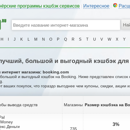
нёрские программы кэшбэк сервисов
Интересное
Расш
|
|
H
I
J
K
L
M
N
O
P
Q
R
S
T
U
V
W
X
Y
учший, большой и выгодный кэшбэк для
 интернет магазина: booking.com
, большой и выгодный кэшбэк на Booking. Ниже представлен список
g.
от ваших покупок, что гораздо выгоднее чем купоны, скидки, акции 
обы вывода средств
Магазины
Размер кэшбэка на B
Pal
bMoney
3%
екс.Деньги
735