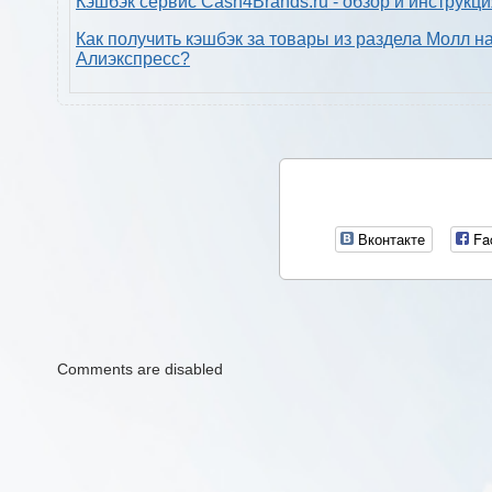
Кэшбэк сервис Cash4Brands.ru - обзор и инструкц
Как получить кэшбэк за товары из раздела Молл н
Алиэкспресс?
Вконтакте
Fa
Comments are disabled