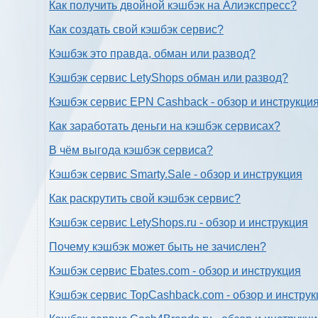
Как получить двойной кэшбэк на Алиэкспресс?
Как создать свой кэшбэк сервис?
Кэшбэк это правда, обман или развод?
Кэшбэк сервис LetyShops обман или развод?
Кэшбэк сервис EPN Cashback - обзор и инструкци
Как заработать деньги на кэшбэк сервисах?
В чём выгода кэшбэк сервиса?
Кэшбэк сервис Smarty.Sale - обзор и инструкция
Как раскрутить свой кэшбэк сервис?
Кэшбэк сервис LetyShops.ru - обзор и инструкция
Почему кэшбэк может быть не зачислен?
Кэшбэк сервис Ebates.com - обзор и инструкция
Кэшбэк сервис TopCashback.com - обзор и инструк