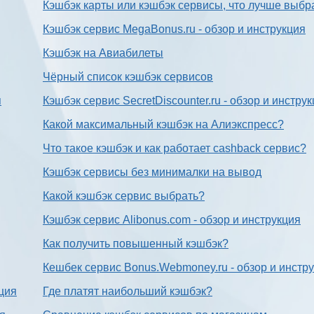
Кэшбэк карты или кэшбэк сервисы, что лучше выбр
Кэшбэк сервис MegaBonus.ru - обзор и инструкция
Кэшбэк на Авиабилеты
Чёрный список кэшбэк сервисов
я
Кэшбэк сервис SecretDiscounter.ru - обзор и инстру
Какой максимальный кэшбэк на Алиэкспресс?
Что такое кэшбэк и как работает cashback сервис?
Кэшбэк сервисы без минималки на вывод
Какой кэшбэк сервис выбрать?
Кэшбэк сервис Alibonus.com - обзор и инструкция
Как получить повышенный кэшбэк?
Кешбек сервис Bonus.Webmoney.ru - обзор и инстр
ция
Где платят наибольший кэшбэк?