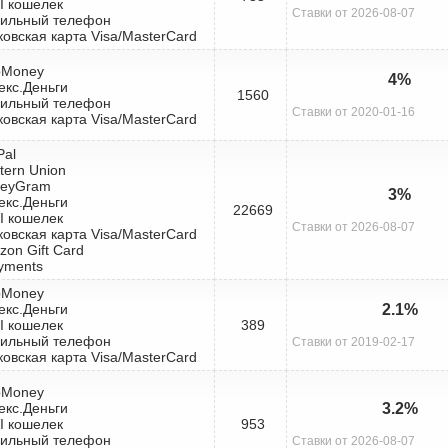
I кошелек
Ставки от 2026-08-07
бильный телефон
ковская карта Visa/MasterCard
bMoney
4%
екс.Деньги
1560
бильный телефон
Ставки от 2020-01-16
ковская карта Visa/MasterCard
Pal
tern Union
neyGram
3%
екс.Деньги
22669
I кошелек
Ставки от 2026-08-07
ковская карта Visa/MasterCard
zon Gift Card
yments
bMoney
екс.Деньги
2.1%
I кошелек
389
бильный телефон
Ставки от 2019-02-17
ковская карта Visa/MasterCard
bMoney
екс.Деньги
3.2%
I кошелек
953
бильный телефон
Ставки от 2026-08-07