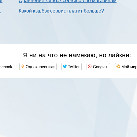
ия
Сравнение кэшбэк сервисов по магазинам
а
Какой кэшбэк сервис платит больше?
Я ни на что не намекаю, но лайкни:
cebook
Одноклассники
Twitter
Google+
Мой ми