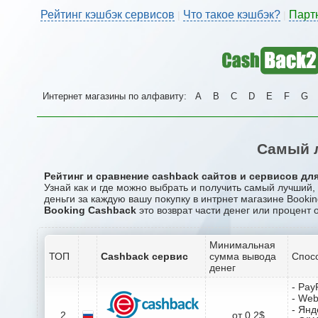
Рейтинг кэшбэк сервисов
Что такое кэшбэк?
Парт
|
|
Интернет магазины по алфавиту:
A
B
C
D
E
F
G
Самый л
Рейтинг и сравнение cashback сайтов и сервисов для
Узнай как и где можно выбрать и получить самый лучший
деньги за каждую вашу покупку в интрнет магазине Bookin
Booking Cashback
это возврат части денег или процент 
Минимальная
ТОП
Cashback сервис
сумма вывода
Спос
денег
- Pay
- We
- Янд
2
от 0.2$