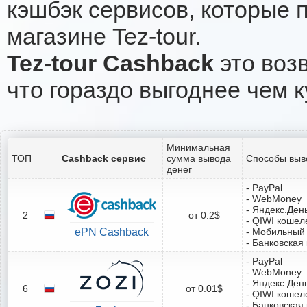
кэшбэк сервисов, которые 
магазине Tez-tour.
Tez-tour Cashback
это возв
что гораздо выгоднее чем к
Минимальная
ТОП
Cashback сервис
сумма вывода
Способы выв
денег
- PayPal
- WebMoney
- Яндекс.Ден
2
от 0.2$
- QIWI кошел
ePN Cashback
- Мобильный
- Банковская
- PayPal
- WebMoney
- Яндекс.Ден
6
от 0.01$
- QIWI кошел
- Банковская