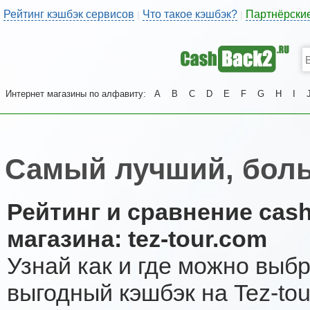
Рейтинг кэшбэк сервисов
Что такое кэшбэк?
Партнёрски
|
|
Интернет магазины по алфавиту:
A
B
C
D
E
F
G
H
I
Самый лучший, боль
Рейтинг и сравнение cas
магазина: tez-tour.com
Узнай как и где можно выб
выгодный кэшбэк на Tez-to