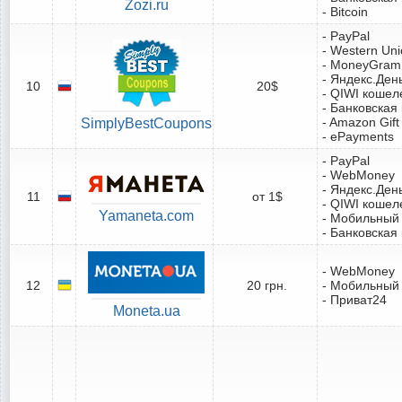
Zozi.ru
- Bitcoin
- PayPal
- Western Un
- MoneyGram
- Яндекс.Ден
10
20$
- QIWI кошел
- Банковская
- Amazon Gift
SimplyBestCoupons
- ePayments
- PayPal
- WebMoney
- Яндекс.Ден
11
от 1$
- QIWI кошел
Yamaneta.com
- Мобильный
- Банковская
- WebMoney
12
20 грн.
- Мобильный
- Приват24
Moneta.ua