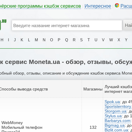
нёрские программы кэшбэк сервисов
Интересное
Расш
|
|
H
I
J
K
L
M
N
O
P
Q
R
S
T
U
V
W
X
Y
к сервис Moneta.ua - обзор, отзывы, обсу
бный обзор, отзывы, описание и обсуждение кэшбэк сервиса Mone
Лучший кэшбэ
Способы вывода средств
Магазины
интернет маг
Spok.ua
: до 
Sportsterritor
Storgom.ua
: 
Stylus.ua
: до 
Barbarys.com
- WebMoney
Bigmag.ua
: д
- Мобильный телефон
132
Bizlit.com.ua
:
- Приват24