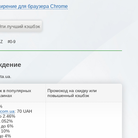
ирение для браузера Chrome
Z
#0-9
ждение
ta.ua.
к в популярных
Промокод на скидку или
азинах
повышенный кэшбэк
4%
y.com.ua
: 70 UAH
до 2.46%
1.052%
: до 6%
о 10%
 до 4%