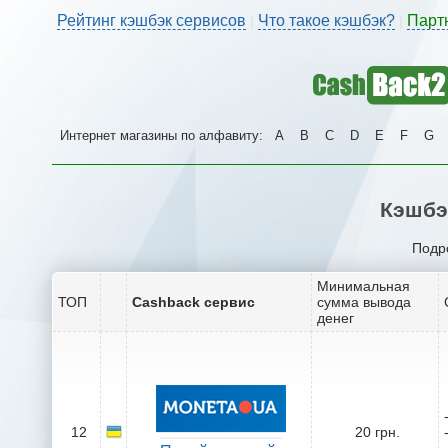
Рейтинг кэшбэк сервисов
Что такое кэшбэк?
Парт
|
|
Интернет магазины по алфавиту:
A
B
C
D
E
F
G
Кэшбэ
Подро
Минимальная
ТОП
Cashback сервис
сумма вывода
денег
12
20 грн.