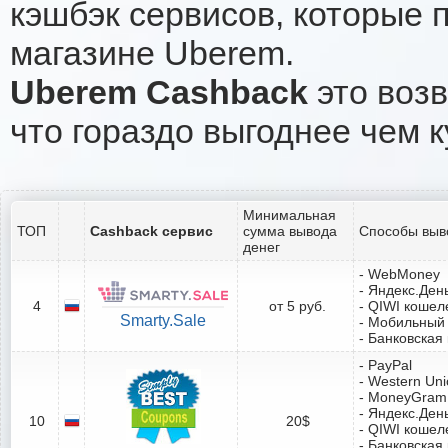
кэшбэк сервисов, которые 
магазине Uberem.
Uberem Cashback
это возв
что гораздо выгоднее чем к
Минимальная
ТОП
Cashback сервис
сумма вывода
Способы выв
денег
- WebMoney
- Яндекс.Ден
4
от 5 руб.
- QIWI кошел
Smarty.Sale
- Мобильный
- Банковская
- PayPal
- Western Un
- MoneyGram
- Яндекс.Ден
10
20$
- QIWI кошел
- Банковская