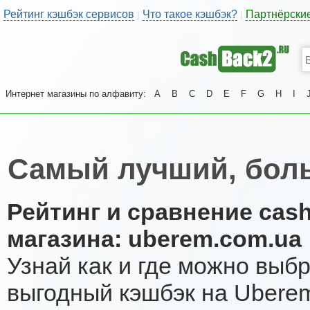
Рейтинг кэшбэк сервисов
Что такое кэшбэк?
Партнёрски
|
|
Интернет магазины по алфавиту:
A
B
C
D
E
F
G
H
I
Самый лучший, бол
Рейтинг и сравнение cas
магазина: uberem.com.ua
Узнай как и где можно выб
выгодный кэшбэк на Ubere