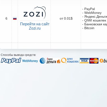
- PayPal
- WebMoney
- Яндекс.Деньг
6
от 0.01$
- QIWI кошелек
Перейти на сайт
- Банковская ка
- Bitcoin
Zozi.ru
Способы вывода средств: