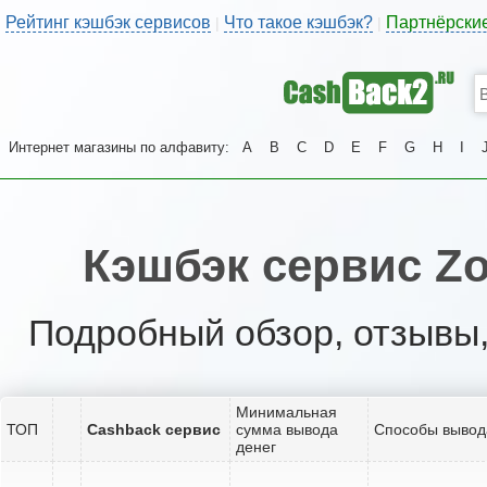
Рейтинг кэшбэк сервисов
Что такое кэшбэк?
Партнёрски
|
|
Интернет магазины по алфавиту:
A
B
C
D
E
F
G
H
I
Кэшбэк сервис Zo
Подробный обзор, отзывы,
Минимальная
ТОП
Cashback сервис
сумма вывода
Способы вывод
денег