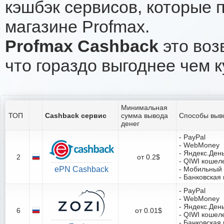
кэшбэк сервисов, которые 
магазине Profmax.
Profmax Cashback
это воз
что гораздо выгоднее чем к
Минимальная
ТОП
Cashback сервис
сумма вывода
Способы выв
денег
- PayPal
- WebMoney
- Яндекс.Ден
2
от 0.2$
- QIWI кошел
ePN Cashback
- Мобильный
- Банковская 
- PayPal
- WebMoney
- Яндекс.Ден
6
от 0.01$
- QIWI кошел
- Банковская 