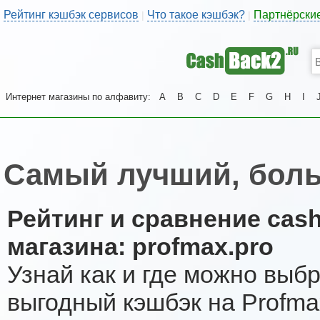
Рейтинг кэшбэк сервисов
Что такое кэшбэк?
Партнёрски
|
|
Интернет магазины по алфавиту:
A
B
C
D
E
F
G
H
I
Самый лучший, боль
Рейтинг и сравнение cas
магазина: profmax.pro
Узнай как и где можно выб
выгодный кэшбэк на Profma