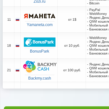
Zozi.ru
- Bitcoin
- PayPal
- WebMoney
- Яндекс.Ден
11
от 1$
- QIWI кошел
Yamaneta.com
- Мобильный
- Банковская 
- WebMoney
- Яндекс.Ден
18
от 10 руб.
- QIWI кошел
- Мобильный
BonusPark
- Банковская 
- Яндекс.Ден
- QIWI кошел
21
от 100 руб.
- Мобильный
- Банковская 
Backmy.cash