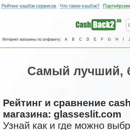
Рейтинг кэшбэк сервисов
Что такое кэшбэк?
Партнёрски
|
|
Интернет магазины по алфавиту:
A
B
C
D
E
F
G
H
I
Самый лучший, 
Рейтинг и сравнение cas
магазина: glasseslit.com
Узнай как и где можно выб