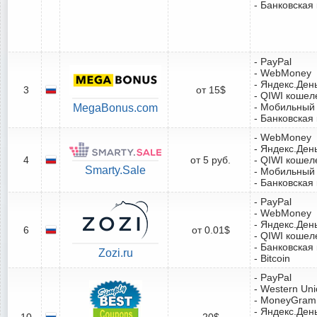
- Банковская
- PayPal
- WebMoney
- Яндекс.Ден
3
от 15$
- QIWI кошел
- Мобильный
MegaBonus.com
- Банковская
- WebMoney
- Яндекс.Ден
4
от 5 руб.
- QIWI кошел
Smarty.Sale
- Мобильный
- Банковская
- PayPal
- WebMoney
- Яндекс.Ден
6
от 0.01$
- QIWI кошел
- Банковская
Zozi.ru
- Bitcoin
- PayPal
- Western Un
- MoneyGram
- Яндекс.Ден
10
20$