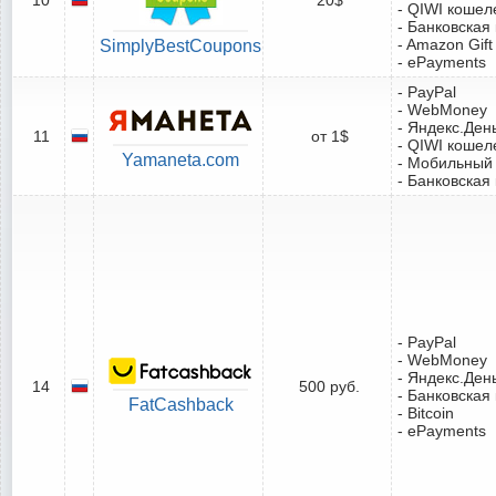
- QIWI кошел
- Банковская
- Amazon Gift
SimplyBestCoupons
- ePayments
- PayPal
- WebMoney
- Яндекс.Ден
11
от 1$
- QIWI кошел
Yamaneta.com
- Мобильный
- Банковская
- PayPal
- WebMoney
- Яндекс.Ден
14
500 руб.
- Банковская
FatCashback
- Bitcoin
- ePayments