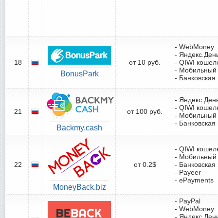
- WebMoney
- Яндекс.Ден
18
от 10 руб.
- QIWI кошел
- Мобильный
BonusPark
- Банковская
- Яндекс.Ден
- QIWI кошел
21
от 100 руб.
- Мобильный
- Банковская
Backmy.cash
- QIWI кошел
- Мобильный
22
от 0.2$
- Банковская
- Payeer
- ePayments
MoneyBack.biz
- PayPal
- WebMoney
- Яндекс.Ден