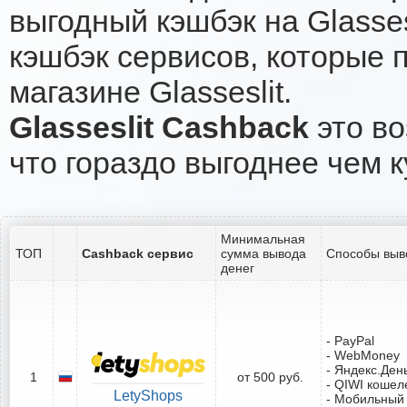
выгодный кэшбэк на Glasse
кэшбэк сервисов, которые 
магазине Glasseslit.
Glasseslit Cashback
это во
что гораздо выгоднее чем к
Минимальная
ТОП
Cashback сервис
сумма вывода
Способы выв
денег
- PayPal
- WebMoney
- Яндекс.Ден
1
от 500 руб.
- QIWI кошел
LetyShops
- Мобильный