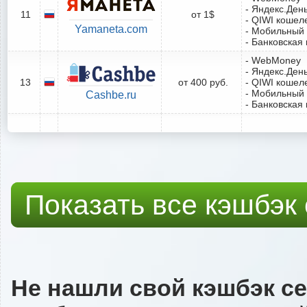
- Яндекс.Ден
11
от 1$
- QIWI кошел
Yamaneta.com
- Мобильный
- Банковская 
- WebMoney
- Яндекс.Ден
13
от 400 руб.
- QIWI кошел
- Мобильный
Cashbe.ru
- Банковская 
Показать все кэшбэк
Не нашли свой кэшбэк с