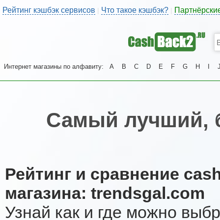
Рейтинг кэшбэк сервисов
Что такое кэшбэк?
Партнёрски
|
|
Интернет магазины по алфавиту:
A
B
C
D
E
F
G
H
I
Самый лучший, 
Рейтинг и сравнение cas
магазина: trendsgal.com
Узнай как и где можно выб