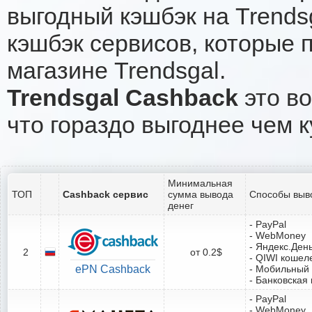
выгодный кэшбэк на Trends
кэшбэк сервисов, которые 
магазине Trendsgal.
Trendsgal Cashback
это во
что гораздо выгоднее чем к
Минимальная
ТОП
Cashback сервис
сумма вывода
Способы выв
денег
- PayPal
- WebMoney
- Яндекс.Ден
2
от 0.2$
- QIWI кошел
ePN Cashback
- Мобильный
- Банковская 
- PayPal
- WebMoney