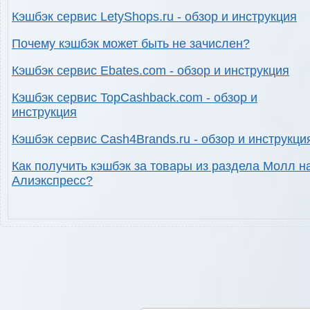
Кэшбэк сервис LetyShops.ru - обзор и инструкция
Почему кэшбэк может быть не зачислен?
Кэшбэк сервис Ebates.com - обзор и инструкция
Кэшбэк сервис TopCashback.com - обзор и
инструкция
Кэшбэк сервис Cash4Brands.ru - обзор и инструкци
Как получить кэшбэк за товары из раздела Молл н
Алиэкспресс?