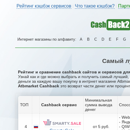
Рейтинг кэшбэк сервисов
Что такое кэшбэк?
Парт
|
|
Интернет магазины по алфавиту:
A
B
C
D
E
F
G
Самый л
Рейтинг и сравнение cashback сайтов и сервисов для
Узнай как и где можно выбрать и получить самый лучший
деньги за каждую вашу покупку в интрнет магазине Atbmar
Atbmarket Cashback
это возврат части денег или процент
Минимальная
ТОП
Cashback сервис
сумма вывода
Спосо
денег
- We
- Янд
4
от 5 руб.
- QIW