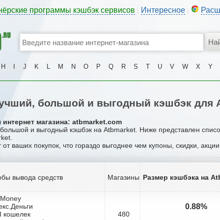
нёрские программы кэшбэк сервисов
Интересное
Расш
|
|
H
I
J
K
L
M
N
O
P
Q
R
S
T
U
V
W
X
Y
учший, большой и выгодный кэшбэк для A
 интернет магазина: atbmarket.com
, большой и выгодный кэшбэк на Atbmarket. Ниже представлен спис
ket.
 от ваших покупок, что гораздо выгоднее чем купоны, скидки, акци
бы вывода средств
Магазины
Размер кэшбэка на At
bMoney
екс.Деньги
0.88%
I кошелек
480