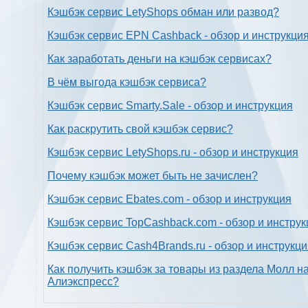
Кэшбэк сервис LetyShops обман или развод?
Кэшбэк сервис EPN Cashback - обзор и инструкци
Как заработать деньги на кэшбэк сервисах?
В чём выгода кэшбэк сервиса?
Кэшбэк сервис Smarty.Sale - обзор и инструкция
Как раскрутить свой кэшбэк сервис?
Кэшбэк сервис LetyShops.ru - обзор и инструкция
Почему кэшбэк может быть не зачислен?
Кэшбэк сервис Ebates.com - обзор и инструкция
Кэшбэк сервис TopCashback.com - обзор и инструк
Кэшбэк сервис Cash4Brands.ru - обзор и инструкц
Как получить кэшбэк за товары из раздела Молл н
Алиэкспресс?