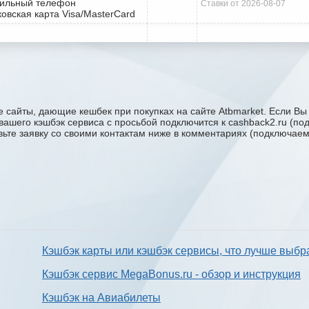
бильный телефон
Ставки от 2026-08-07
ковская карта Visa/MasterCard
 сайты, дающие кешбек при покупках на сайте Atbmarket. Если Вы 
у вашего кэшбэк сервиса с проcьбой подключится к cashback2.ru (п
авьте заявку со своими контактам ниже в комментариях (подключае
Кэшбэк карты или кэшбэк сервисы, что лучше выбр
Кэшбэк сервис MegaBonus.ru - обзор и инструкция
Кэшбэк на Авиабилеты