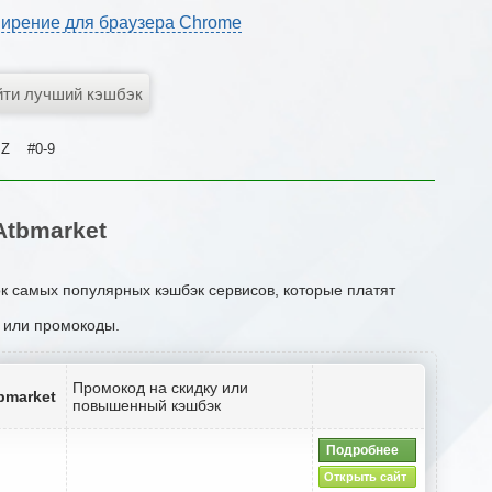
ирение для браузера Chrome
Z
#0-9
tbmarket
ок самых популярных кэшбэк сервисов, которые платят
и или промокоды.
Промокод на скидку или
bmarket
повышенный кэшбэк
Подробнее
Открыть сайт