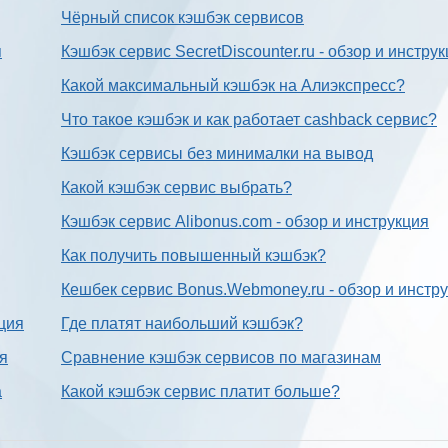
Чёрный список кэшбэк сервисов
я
Кэшбэк сервис SecretDiscounter.ru - обзор и инстру
Какой максимальный кэшбэк на Алиэкспресс?
Что такое кэшбэк и как работает cashback сервис?
Кэшбэк сервисы без минималки на вывод
Какой кэшбэк сервис выбрать?
Кэшбэк сервис Alibonus.com - обзор и инструкция
Как получить повышенный кэшбэк?
Кешбек сервис Bonus.Webmoney.ru - обзор и инстр
ция
Где платят наибольший кэшбэк?
ия
Сравнение кэшбэк сервисов по магазинам
а
Какой кэшбэк сервис платит больше?