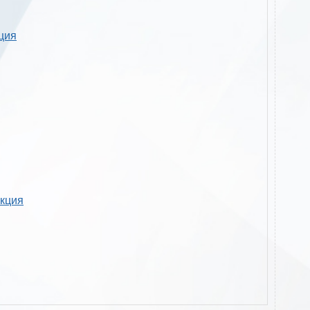
кция
укция