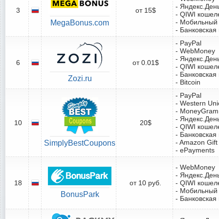
- Яндекс.Ден
3
от 15$
- QIWI кошел
- Мобильный
MegaBonus.com
- Банковская
- PayPal
- WebMoney
- Яндекс.Ден
6
от 0.01$
- QIWI кошел
- Банковская
Zozi.ru
- Bitcoin
- PayPal
- Western Un
- MoneyGram
- Яндекс.Ден
10
20$
- QIWI кошел
- Банковская
- Amazon Gift
SimplyBestCoupons
- ePayments
- WebMoney
- Яндекс.Ден
18
от 10 руб.
- QIWI кошел
- Мобильный
BonusPark
- Банковская