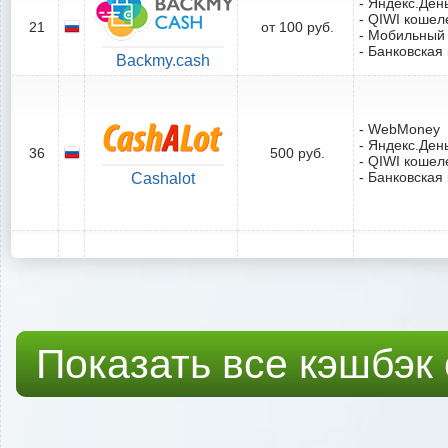
- Яндекс.Ден
- QIWI кошел
21
от 100 руб.
- Мобильный
- Банковская
Backmy.cash
- WebMoney
- Яндекс.Ден
36
500 руб.
- QIWI кошел
- Банковская
Cashalot
Показать все кэшбэк