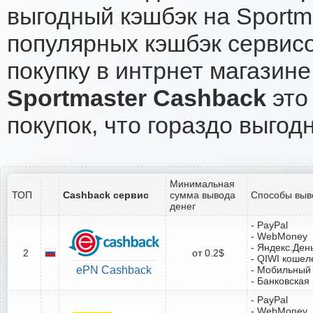
выгодный кэшбэк на Sportm
популярных кэшбэк сервисо
покупку в интрнет магазине
Sportmaster Cashback
это
покупок, что гораздо выгод
Минимальная
ТОП
Cashback сервис
сумма вывода
Способы выв
денег
- PayPal
- WebMoney
- Яндекс.Ден
2
от 0.2$
- QIWI кошел
ePN Cashback
- Мобильный
- Банковская
- PayPal
- WebMoney