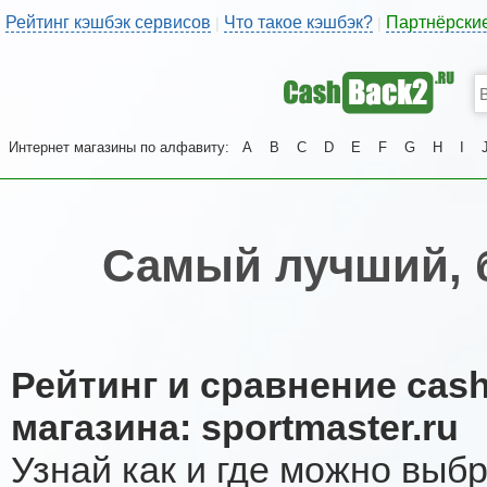
Рейтинг кэшбэк сервисов
Что такое кэшбэк?
Партнёрски
|
|
Интернет магазины по алфавиту:
A
B
C
D
E
F
G
H
I
Самый лучший, 
Рейтинг и сравнение cas
магазина: sportmaster.ru
Узнай как и где можно выб