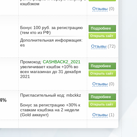
кэшбэком
Отзывы
(0)
Бонус 100 руб. за регистрацию
Подробнее
(тем кто из РФ)
Открыть сайт
Дополнительная информация:
es
Отзывы
(72)
Промокод:
CASHBACK2_2021
Подробнее
увеличивает кэшбэк +10% во
всех магазинах до 31 декабря
Открыть сайт
2021
Отзывы
(0)
Пригласительный код: mbckkz
Подробнее
74%
Бонус за регистрацию +30% к
Открыть сайт
ставкам кэшбэка на 2 недели
(Gold аккаунт)
Отзывы
(1)