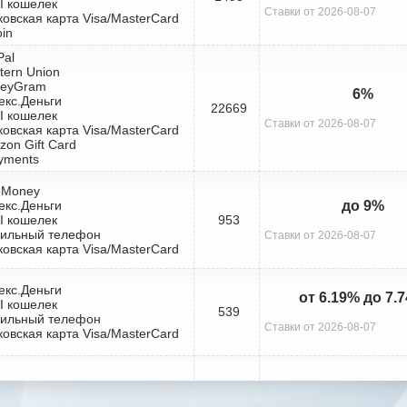
I кошелек
Ставки от 2026-08-07
ковская карта Visa/MasterCard
oin
Pal
tern Union
neyGram
6%
екс.Деньги
22669
I кошелек
Ставки от 2026-08-07
ковская карта Visa/MasterCard
zon Gift Card
yments
bMoney
екс.Деньги
до 9%
I кошелек
953
бильный телефон
Ставки от 2026-08-07
ковская карта Visa/MasterCard
екс.Деньги
от 6.19% до 7.
I кошелек
539
бильный телефон
Ставки от 2026-08-07
ковская карта Visa/MasterCard