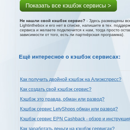
Показать все кэшбэк сервисы >
Не нашли свой кэшбэк сервис?
- Здесь размещены все
Lightinthebox и его нет в списке, напишите в тех. подд
сервиса и желаете подключится к нам, тогда просто ост
зависимости от того, есть ли партнёрская программа).
Ещё интересное о кэшбэк сервисах:
Как получить двойной кэшбэк на Алиэкспресс?
Как создать свой кэшбэк сервис?
Кэшбэк это правда, обман или развод?
Кэшбэк сервис LetyShops обман или развод?
Кэшбэк сервис EPN Cashback - обзор и инструкци
Как заработать деньги на кэшбэк сервисах?