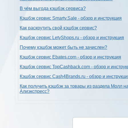
В чём выгода кэшбэк сервиса?
Кэшбэк сервис Smarty.Sale - обзор и инструкция
Как раскрутить свой кэшбэк сервис?
Кэшбэк сервис LetyShops.ru - обзор и инструкция
Почему кэшбэк может быть не зачислен?
Кэшбэк сервис Ebates.com - обзор и инструкция
Кэшбэк сервис TopCashback.com - обзор и инструк
Кэшбэк сервис Cash4Brands.ru - обзор и инструкц
Как получить кэшбэк за товары из раздела Молл н
Алиэкспресс?