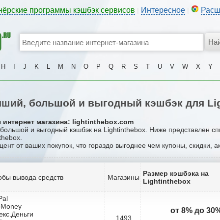
нёрские программы кэшбэк сервисов
Интересное
Расш
|
|
H
I
J
K
L
M
N
O
P
Q
R
S
T
U
V
W
X
Y
ший, большой и выгодный кэшбэк для Lig
интернет магазина: lightinthebox.com
 большой и выгодный кэшбэк на Lightinthebox. Ниже представлен с
thebox.
цент от ваших покупок, что гораздо выгоднее чем купоны, скидки, 
Размер кэшбэка на
обы вывода средств
Магазины
Lightinthebox
Pal
bMoney
от 8% до 30
екс.Деньги
1493