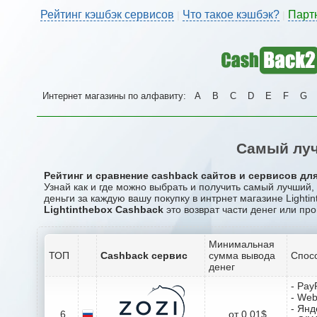
Рейтинг кэшбэк сервисов
Что такое кэшбэк?
Парт
|
|
Интернет магазины по алфавиту:
A
B
C
D
E
F
G
Самый луч
Рейтинг и сравнение cashback сайтов и сервисов для 
Узнай как и где можно выбрать и получить самый лучший,
деньги за каждую вашу покупку в интрнет магазине Lightin
Lightinthebox Cashback
это возврат части денег или про
Минимальная
ТОП
Cashback сервис
сумма вывода
Спос
денег
- Pay
- We
- Янд
6
от 0.01$