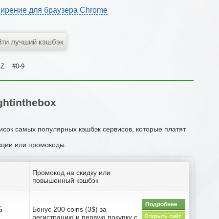
ирение для браузера Chrome
Z
#0-9
htinthebox
писок самых популярных кэшбэк сервисов, которые платят
акции или промокоды.
Промокод на скидку или
повышенный кэшбэк
Подробнее
%
Бонус 200 coins (3$) за
регистрацию и первую покупку с
Открыть сайт