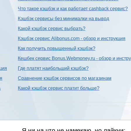
Что такое кэшбэк и как работает cashback сервис?
Кэшбэк сервисы без минималки на вывод
Какой кэшбэк сервис выбрать?
Кэшбэк сервис Alibonus.com - обзор и инструкция
Как получить повышенный кэшбэк?
Кешбек сервис Bonus.Webmoney.ru - обзор и инстр
ция
Где платят наибольший кэшбэк?
ия
Сравнение кэшбэк сервисов по магазинам
а
Какой кэшбэк сервис платит больше?
Я ни на что не намекаю, но лайкни: