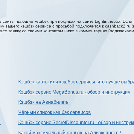
 сайты, дающие кешбек при покупках на сайте Lightinthebox. Если 
ержку вашего кэшбэк сервиса с проcьбой подключится к cashback2.ru
авьте заявку со своими контактам ниже в комментариях (подключае
Кэшбэк карты или кэшбэк сервисы, что лучше выбр
Кэшбэк сервис MegaBonus.ru - обзор и инструкция
Кэшбэк на Авиабилеты
Чёрный список кэшбэк сервисов
я
Кэшбэк сервис SecretDiscounter.ru - обзор и инстру
Какой максимальный кэшбэк на Алиэкспресс?