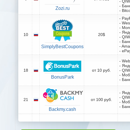
- QIW
- Бан
Zozi.ru
- Bitc
- Pay
- Wes
- Mo
- Янд
10
20$
- QIW
- Бан
- Ama
SimplyBestCoupons
- ePa
- We
- Янд
18
от 10 руб.
- QIW
- Мо
BonusPark
- Бан
- Янд
- QIW
21
от 100 руб.
- Мо
- Бан
Backmy.cash