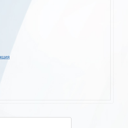
укция