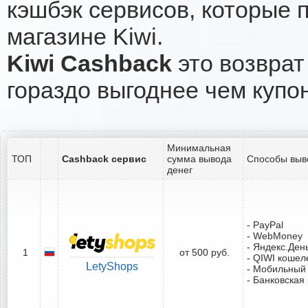
кэшбэк сервисов, которые 
магазине Kiwi.
Kiwi Cashback
это возврат
гораздо выгоднее чем купо
Минимальная
ТОП
Cashback сервис
сумма вывода
Способы выв
денег
- PayPal
- WebMoney
- Яндекс.Ден
1
от 500 руб.
- QIWI кошел
LetyShops
- Мобильный
- Банковская