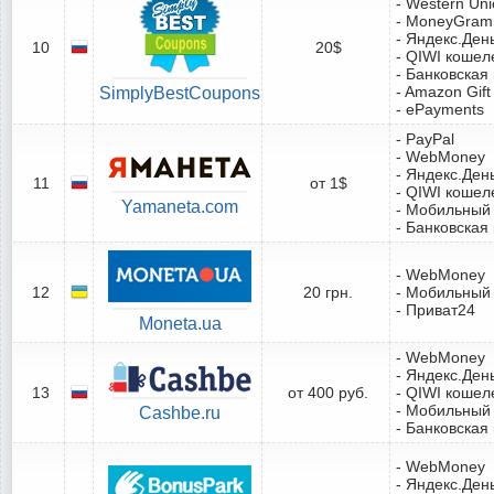
- Western Un
- MoneyGram
- Яндекс.Ден
10
20$
- QIWI кошел
- Банковская
- Amazon Gift
SimplyBestCoupons
- ePayments
- PayPal
- WebMoney
- Яндекс.Ден
11
от 1$
- QIWI кошел
Yamaneta.com
- Мобильный
- Банковская
- WebMoney
12
20 грн.
- Мобильный
- Приват24
Moneta.ua
- WebMoney
- Яндекс.Ден
13
от 400 руб.
- QIWI кошел
- Мобильный
Cashbe.ru
- Банковская
- WebMoney
- Яндекс.Ден