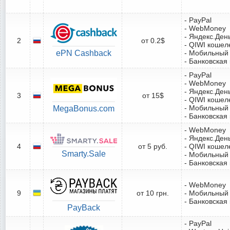
- PayPal
- WebMoney
- Яндекс.Ден
2
от 0.2$
- QIWI кошел
ePN Cashback
- Мобильный
- Банковская
- PayPal
- WebMoney
- Яндекс.Ден
3
от 15$
- QIWI кошел
- Мобильный
MegaBonus.com
- Банковская
- WebMoney
- Яндекс.Ден
4
от 5 руб.
- QIWI кошел
Smarty.Sale
- Мобильный
- Банковская
- WebMoney
9
от 10 грн.
- Мобильный
- Банковская
PayBack
- PayPal