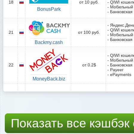
18
от 10 руб.
- QIWI кошел
- Мобильный
BonusPark
- Банковская
- Яндекс.Ден
- QIWI кошел
21
от 100 руб.
- Мобильный
- Банковская
Backmy.cash
- QIWI кошел
- Мобильный
22
от 0.2$
- Банковская
- Payeer
- ePayments
MoneyBack.biz
Показать все кэшбэк