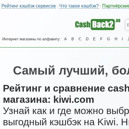
Рейтинг кэшбэк сервисов
Что такое кэшбэк?
Партнёрски
|
|
Интернет магазины по алфавиту:
A
B
C
D
E
F
G
H
I
Самый лучший, бо
Рейтинг и сравнение cas
магазина: kiwi.com
Узнай как и где можно выб
выгодный кэшбэк на Kiwi. 