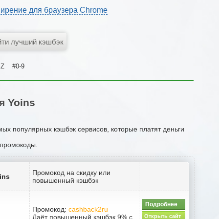
ирение для браузера Chrome
Z
#0-9
 Yoins
мых популярных кэшбэк сервисов, которые платят деньги
и промокоды.
Промокод на скидку или
ins
повышенный кэшбэк
Подробнее
Промокод:
cashback2ru
Даёт повышенный кэшбэк 9% с
Открыть сайт