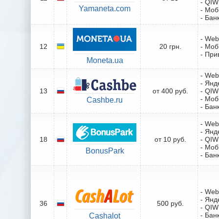
- QIW
Yamaneta.com
- Мо
- Бан
- We
12
20 грн.
- Мо
- При
Moneta.ua
- We
- Янд
13
от 400 руб.
- QIW
- Мо
Cashbe.ru
- Бан
- We
- Янд
18
от 10 руб.
- QIW
- Мо
BonusPark
- Бан
- We
- Янд
36
500 руб.
- QIW
- Бан
Cashalot