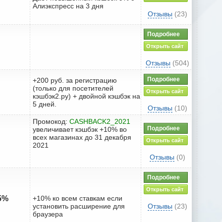
Алиэкспресс на 3 дня
Отзывы
(23)
Подробнее
Открыть сайт
Отзывы
(504)
Подробнее
+200 руб. за регистрацию
(только для посетителей
Открыть сайт
кэшбэк2.ру) + двойной кэшбэк на
5 дней.
Отзывы
(10)
Промокод:
CASHBACK2_2021
Подробнее
увеличивает кэшбэк +10% во
всех магазинах до 31 декабря
Открыть сайт
2021
Отзывы
(0)
Подробнее
Открыть сайт
25%
+10% ко всем ставкам если
установить расширение для
Отзывы
(23)
браузера