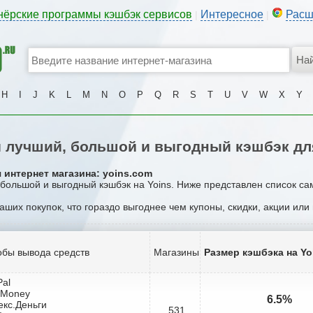
нёрские программы кэшбэк сервисов
Интересное
Расш
|
|
H
I
J
K
L
M
N
O
P
Q
R
S
T
U
V
W
X
Y
 лучший, большой и выгодный кэшбэк для
 интернет магазина: yoins.com
 большой и выгодный кэшбэк на Yoins. Ниже представлен список са
ваших покупок, что гораздо выгоднее чем купоны, скидки, акции ил
бы вывода средств
Магазины
Размер кэшбэка на Yo
Pal
bMoney
6.5%
екс.Деньги
531