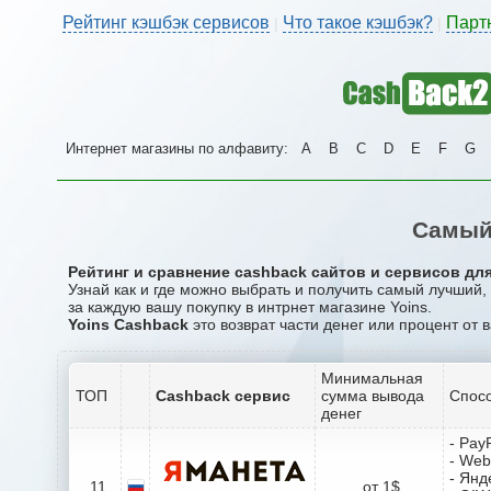
Рейтинг кэшбэк сервисов
Что такое кэшбэк?
Парт
|
|
Интернет магазины по алфавиту:
A
B
C
D
E
F
G
Самый
Рейтинг и сравнение cashback сайтов и сервисов для
Узнай как и где можно выбрать и получить самый лучший,
за каждую вашу покупку в интрнет магазине Yoins.
Yoins Cashback
это возврат части денег или процент от 
Минимальная
ТОП
Cashback сервис
сумма вывода
Спосо
денег
- Pay
- We
- Янд
11
от 1$