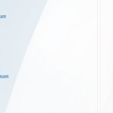
кция
укция