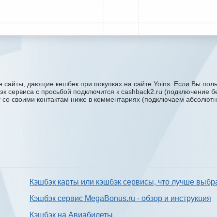
 сайты, дающие кешбек при покупках на сайте Yoins. Если Вы польз
бэк сервиса с проcьбой подключится к cashback2.ru (подключение б
ку со своими контактам ниже в комментариях (подключаем абсолютн
Кэшбэк карты или кэшбэк сервисы, что лучше выбр
Кэшбэк сервис MegaBonus.ru - обзор и инструкция
Кэшбэк на Авиабилеты