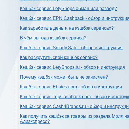
Кэшбэк сервис LetyShops обман или развод?
Кэшбэк сервис EPN Cashback - обзор и инструкци
Как заработать деньги на кэшбэк сервисах?
В чём выгода кэшбэк сервиса?
Кэшбэк сервис Smarty.Sale - обзор и инструкция
Как раскрутить свой кэшбэк сервис?
Кэшбэк сервис LetyShops.ru - обзор и инструкция
Почему кэшбэк может быть не зачислен?
Кэшбэк сервис Ebates.com - обзор и инструкция
Кэшбэк сервис TopCashback.com - обзор и инструк
Кэшбэк сервис Cash4Brands.ru - обзор и инструкц
Как получить кэшбэк за товары из раздела Молл н
Алиэкспресс?