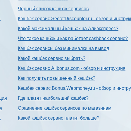
Чёрный список кэшбэк сервисов
я
Кэшбэк сервис SecretDiscounter.ru - обзор и инстру
Какой максимальный кэшбэк на Алиэкспресс?
Что такое кэшбэк и как работает cashback сервис?
Кэшбэк сервисы без минималки на вывод
Какой кэшбэк сервис выбрать?
Кэшбэк сервис Alibonus.com - обзор и инструкция
Как получить повышенный кэшбэк?
Кешбек сервис Bonus.Webmoney.ru - обзор и инстр
ция
Где платят наибольший кэшбэк?
ия
Сравнение кэшбэк сервисов по магазинам
а
Какой кэшбэк сервис платит больше?