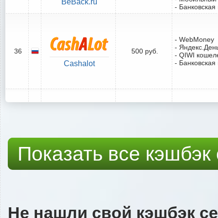
BeBack.ru
- Банковская
- WebMoney
- Яндекс.Ден
36
500 руб.
- QIWI кошел
- Банковская
Cashalot
Показать все кэшбэк
Не нашли свой кэшбэк с