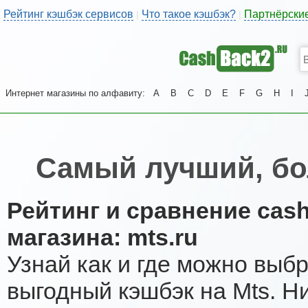
Рейтинг кэшбэк сервисов
Что такое кэшбэк?
Партнёрски
|
|
Интернет магазины по алфавиту:
A
B
C
D
E
F
G
H
I
Самый лучший, бо
Рейтинг и сравнение cas
магазина: mts.ru
Узнай как и где можно выб
выгодный кэшбэк на Mts. Н