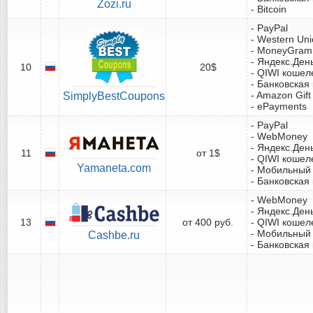
Zozi.ru
- Bitcoin
- PayPal
- Western Un
- MoneyGram
- Яндекс.Ден
10
20$
- QIWI кошел
- Банковская
- Amazon Gift
SimplyBestCoupons
- ePayments
- PayPal
- WebMoney
- Яндекс.Ден
11
от 1$
- QIWI кошел
Yamaneta.com
- Мобильный
- Банковская
- WebMoney
- Яндекс.Ден
13
от 400 руб.
- QIWI кошел
- Мобильный
Cashbe.ru
- Банковская