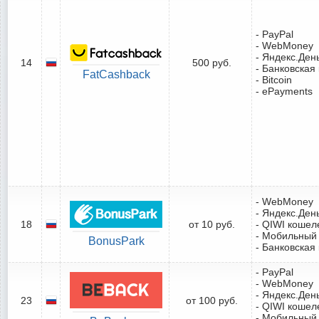
- PayPal
- WebMoney
- Яндекс.Ден
14
500 руб.
- Банковская
FatCashback
- Bitcoin
- ePayments
- WebMoney
- Яндекс.Ден
18
от 10 руб.
- QIWI кошел
- Мобильный
BonusPark
- Банковская
- PayPal
- WebMoney
- Яндекс.Ден
23
от 100 руб.
- QIWI кошел
- Мобильный