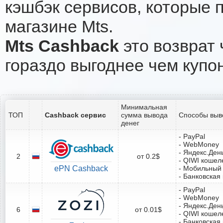
кэшбэк сервисов, которые 
магазине Mts.
Mts Cashback
это возврат 
гораздо выгоднее чем купо
Минимальная
ТОП
Cashback сервис
сумма вывода
Способы выв
денег
- PayPal
- WebMoney
- Яндекс.Ден
2
от 0.2$
- QIWI кошел
ePN Cashback
- Мобильный
- Банковская
- PayPal
- WebMoney
- Яндекс.Ден
6
от 0.01$
- QIWI кошел
- Банковская