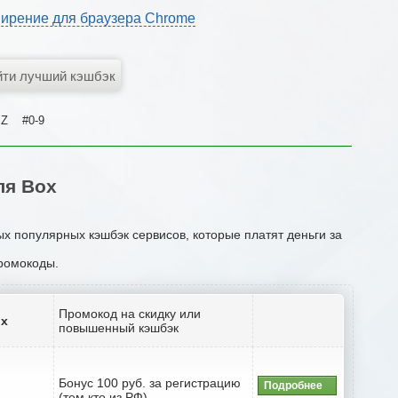
ирение для браузера Chrome
Z
#0-9
ля Box
ых популярных кэшбэк сервисов, которые платят деньги за
промокоды.
Промокод на скидку или
ox
повышенный кэшбэк
Бонус 100 руб. за регистрацию
Подробнее
(тем кто из РФ)