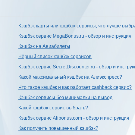
Кэшбэк карты или кэшбэк сервисы, что лучше выбр
Кэшбэк сервис MegaBonus.ru - обзор и инструкция
Кэшбэк на Авиабилеты
Чёрный список кэшбэк сервисов
я
Кэшбэк сервис SecretDiscounter.ru - обзор и инстру
Какой максимальный кэшбэк на Алиэкспресс?
Что такое кэшбэк и как работает cashback сервис?
Кэшбэк сервисы без минималки на вывод
Какой кэшбэк сервис выбрать?
Кэшбэк сервис Alibonus.com - обзор и инструкция
Как получить повышенный кэшбэк?