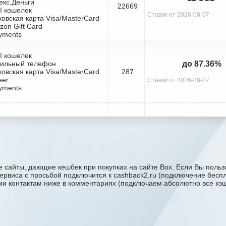
екс.Деньги
22669
I кошелек
Ставки от 2026-08-07
ковская карта Visa/MasterCard
zon Gift Card
yments
I кошелек
бильный телефон
до 87.36%
ковская карта Visa/MasterCard
287
eer
Ставки от 2026-08-07
yments
 сайты, дающие кешбек при покупках на сайте Box. Если Вы пользо
сервиса с проcьбой подключится к cashback2.ru (подключение бесп
ими контактам ниже в комментариях (подключаем абсолютно все кэшб