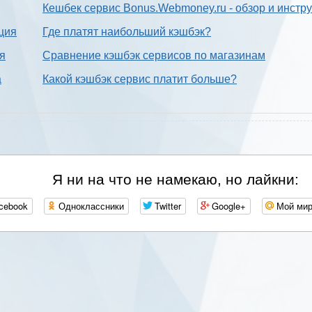
Кешбек сервис Bonus.Webmoney.ru - обзор и инстр
ция
Где платят наибольший кэшбэк?
ия
Сравнение кэшбэк сервисов по магазинам
а
Какой кэшбэк сервис платит больше?
Я ни на что не намекаю, но лайкни:
cebook
Одноклассники
Twitter
Google+
Мой ми