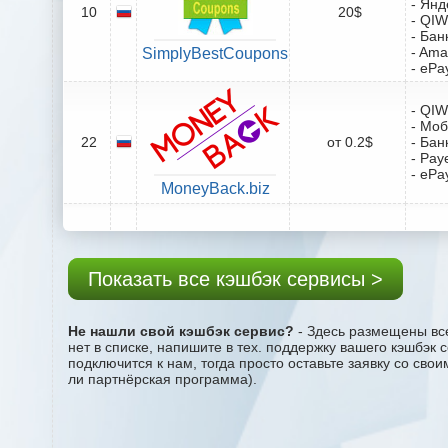
- Янд
10
20$
- QIW
- Бан
- Ama
SimplyBestCoupons
- ePa
- QIW
- Мо
22
от 0.2$
- Бан
- Pay
- ePa
MoneyBack.biz
Показать все кэшбэк сервисы >
Не нашли свой кэшбэк сервис?
- Здесь размещены все
нет в списке, напишите в тех. поддержку вашего кэшбэк 
подключится к нам, тогда просто оставьте заявку со сво
ли партнёрская программа).