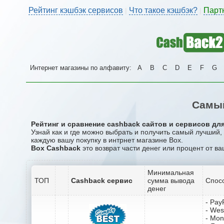
Рейтинг кэшбэк сервисов
Что такое кэшбэк?
Парт
|
|
Интернет магазины по алфавиту:
A
B
C
D
E
F
G
Самый
Рейтинг и сравнение cashback сайтов и сервисов для
Узнай как и где можно выбрать и получить самый лучший,
каждую вашу покупку в интрнет магазине Box.
Box Cashback
это возврат части денег или процент от ва
Минимальная
ТОП
Cashback сервис
сумма вывода
Спос
денег
- Pay
- Wes
- Mo