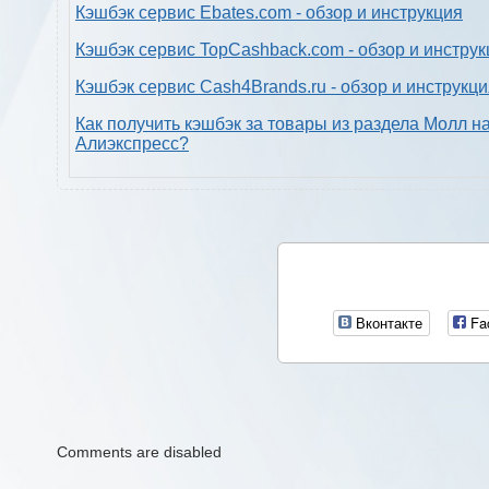
Кэшбэк сервис Ebates.com - обзор и инструкция
Кэшбэк сервис TopCashback.com - обзор и инструк
Кэшбэк сервис Cash4Brands.ru - обзор и инструкц
Как получить кэшбэк за товары из раздела Молл н
Алиэкспресс?
Вконтакте
Fa
Comments are disabled