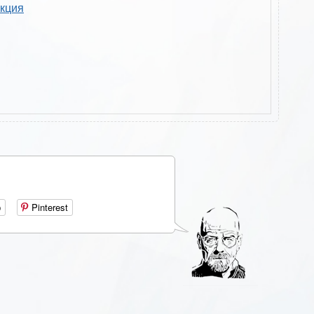
укция
р
Pinterest