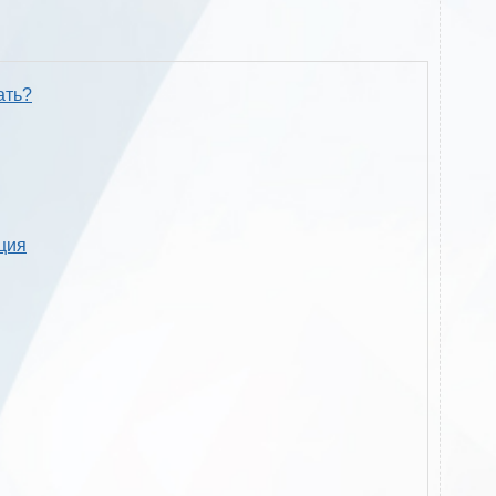
ать?
кция