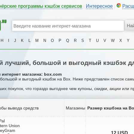
нёрские программы кэшбэк сервисов
Интересное
Расш
|
|
H
I
J
K
L
M
N
O
P
Q
R
S
T
U
V
W
X
Y
 лучший, большой и выгодный кэшбэк д
 интернет магазина: box.com
 большой и выгодный кэшбэк на Box. Ниже представлен список сам
ших покупок, что гораздо выгоднее чем купоны, скидки, акции или 
обы вывода средств
Магазины
Размер кэшбэка на B
Pal
tern Union
neyGram
12 USD