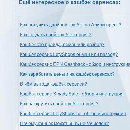
Ещё интересное о кэшбэк сервисах:
Как получить двойной кэшбэк на Алиэкспресс?
Как создать свой кэшбэк сервис?
Кэшбэк это правда, обман или развод?
Кэшбэк сервис LetyShops обман или развод?
Кэшбэк сервис EPN Cashback - обзор и инструкци
Как заработать деньги на кэшбэк сервисах?
В чём выгода кэшбэк сервиса?
Кэшбэк сервис Smarty.Sale - обзор и инструкция
Как раскрутить свой кэшбэк сервис?
Кэшбэк сервис LetyShops.ru - обзор и инструкция
Почему кэшбэк может быть не зачислен?