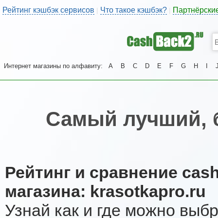
Рейтинг кэшбэк сервисов
Что такое кэшбэк?
Партнёрски
|
|
Интернет магазины по алфавиту:
A
B
C
D
E
F
G
H
I
Самый лучший, 
Рейтинг и сравнение cas
магазина: krasotkapro.ru
Узнай как и где можно выб