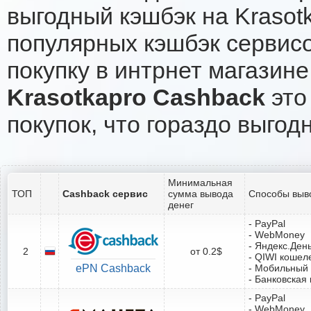
выгодный кэшбэк на Krasot
популярных кэшбэк сервисо
покупку в интрнет магазине
Krasotkapro Cashback
это
покупок, что гораздо выгод
Минимальная
ТОП
Cashback сервис
сумма вывода
Способы выв
денег
- PayPal
- WebMoney
- Яндекс.Ден
2
от 0.2$
- QIWI кошел
ePN Cashback
- Мобильный
- Банковская 
- PayPal
- WebMoney