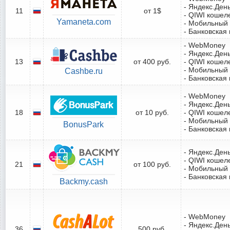
- Яндекс.Ден
11
от 1$
- QIWI кошел
Yamaneta.com
- Мобильный
- Банковская 
- WebMoney
- Яндекс.Ден
13
от 400 руб.
- QIWI кошел
- Мобильный
Cashbe.ru
- Банковская 
- WebMoney
- Яндекс.Ден
18
от 10 руб.
- QIWI кошел
- Мобильный
BonusPark
- Банковская 
- Яндекс.Ден
- QIWI кошел
21
от 100 руб.
- Мобильный
- Банковская 
Backmy.cash
- WebMoney
- Яндекс.Ден
36
500 руб.