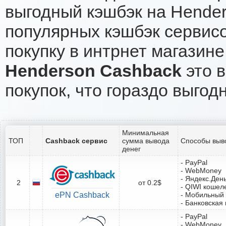
выгодный кэшбэк на Hender
популярных кэшбэк сервисо
покупку в интрнет магазине
Henderson Cashback
это в
покупок, что гораздо выгод
Минимальная
ТОП
Cashback сервис
сумма вывода
Способы выв
денег
- PayPal
- WebMoney
- Яндекс.Ден
2
от 0.2$
- QIWI кошел
ePN Cashback
- Мобильный
- Банковская 
- PayPal
- WebMoney