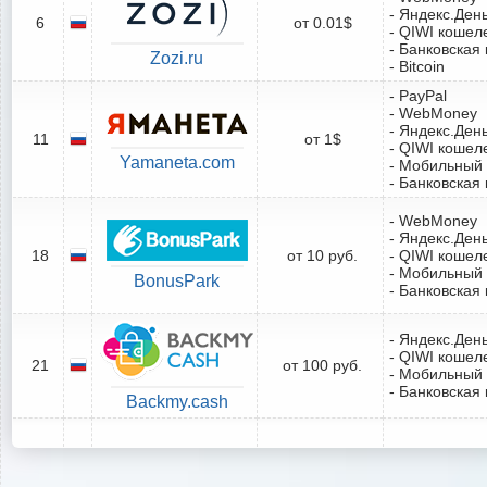
- Яндекс.Ден
6
от 0.01$
- QIWI кошел
- Банковская 
Zozi.ru
- Bitcoin
- PayPal
- WebMoney
- Яндекс.Ден
11
от 1$
- QIWI кошел
Yamaneta.com
- Мобильный
- Банковская 
- WebMoney
- Яндекс.Ден
18
от 10 руб.
- QIWI кошел
- Мобильный
BonusPark
- Банковская 
- Яндекс.Ден
- QIWI кошел
21
от 100 руб.
- Мобильный
- Банковская 
Backmy.cash