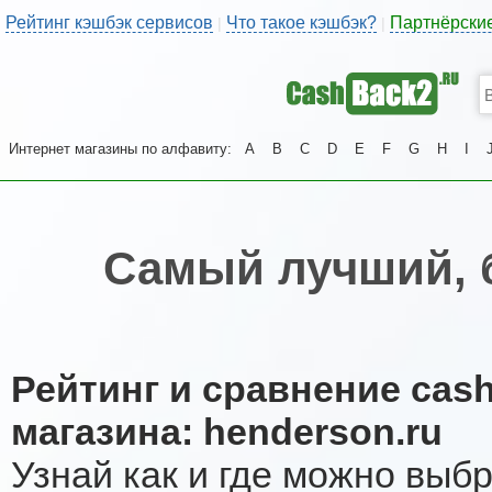
Рейтинг кэшбэк сервисов
Что такое кэшбэк?
Партнёрски
|
|
Интернет магазины по алфавиту:
A
B
C
D
E
F
G
H
I
Самый лучший, 
Рейтинг и сравнение cas
магазина: henderson.ru
Узнай как и где можно выб