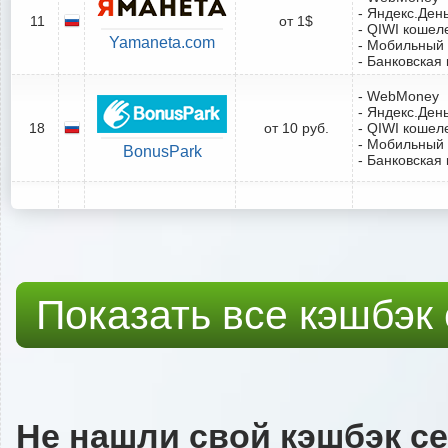
- Яндекс.Ден
11
от 1$
- QIWI кошел
Yamaneta.com
- Мобильный
- Банковская 
- WebMoney
- Яндекс.Ден
18
от 10 руб.
- QIWI кошел
- Мобильный
BonusPark
- Банковская 
Показать все кэшбэк
Не нашли свой кэшбэк с