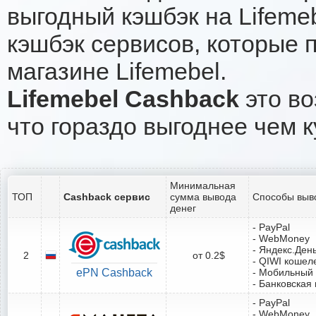
выгодный кэшбэк на Lifeme
кэшбэк сервисов, которые 
магазине Lifemebel.
Lifemebel Cashback
это во
что гораздо выгоднее чем к
Минимальная
ТОП
Cashback сервис
сумма вывода
Способы выв
денег
- PayPal
- WebMoney
- Яндекс.Ден
2
от 0.2$
- QIWI кошел
ePN Cashback
- Мобильный
- Банковская 
- PayPal
- WebMoney