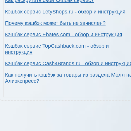
Как раскрутить свой кэшбэк сервис?
Кэшбэк сервис LetyShops.ru - обзор и инструкция
Почему кэшбэк может быть не зачислен?
Кэшбэк сервис Ebates.com - обзор и инструкция
Кэшбэк сервис TopCashback.com - обзор и
инструкция
Кэшбэк сервис Cash4Brands.ru - обзор и инструкци
Как получить кэшбэк за товары из раздела Молл н
Алиэкспресс?