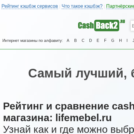
Рейтинг кэшбэк сервисов
Что такое кэшбэк?
Партнёрски
|
|
Интернет магазины по алфавиту:
A
B
C
D
E
F
G
H
I
Самый лучший, 
Рейтинг и сравнение cas
магазина: lifemebel.ru
Узнай как и где можно выб