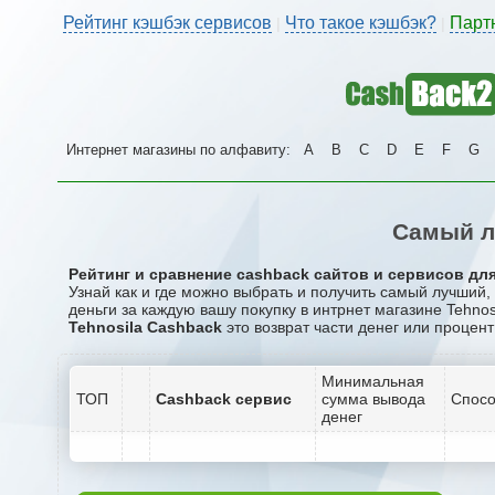
Рейтинг кэшбэк сервисов
Что такое кэшбэк?
Парт
|
|
Интернет магазины по алфавиту:
A
B
C
D
E
F
G
Самый л
Рейтинг и сравнение cashback сайтов и сервисов для 
Узнай как и где можно выбрать и получить самый лучший,
деньги за каждую вашу покупку в интрнет магазине Tehnosi
Tehnosila Cashback
это возврат части денег или процент
Минимальная
ТОП
Cashback сервис
сумма вывода
Спосо
денег