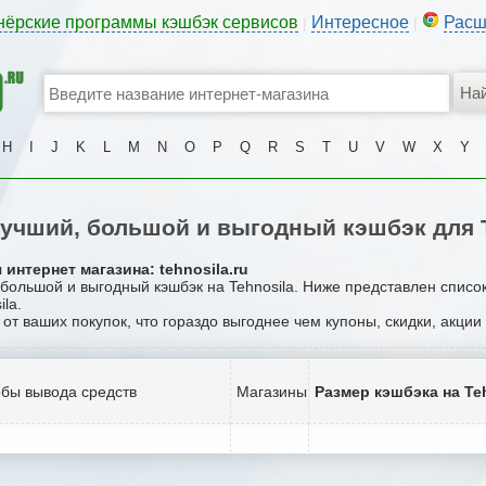
нёрские программы кэшбэк сервисов
Интересное
Расш
|
|
H
I
J
K
L
M
N
O
P
Q
R
S
T
U
V
W
X
Y
учший, большой и выгодный кэшбэк для T
интернет магазина: tehnosila.ru
 большой и выгодный кэшбэк на Tehnosila. Ниже представлен списо
la.
 от ваших покупок, что гораздо выгоднее чем купоны, скидки, акци
бы вывода средств
Магазины
Размер кэшбэка на Te