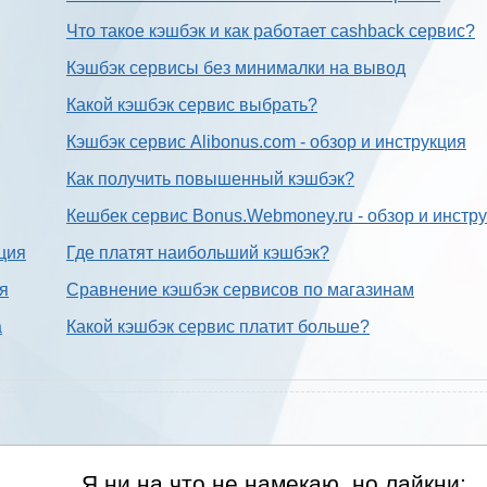
Что такое кэшбэк и как работает cashback сервис?
Кэшбэк сервисы без минималки на вывод
Какой кэшбэк сервис выбрать?
Кэшбэк сервис Alibonus.com - обзор и инструкция
Как получить повышенный кэшбэк?
Кешбек сервис Bonus.Webmoney.ru - обзор и инстр
ция
Где платят наибольший кэшбэк?
ия
Сравнение кэшбэк сервисов по магазинам
а
Какой кэшбэк сервис платит больше?
Я ни на что не намекаю, но лайкни: