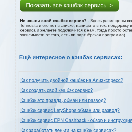
Показать все кэшбэк сервисы >
Не нашли свой кэшбэк сервис?
- Здесь размещены все
Tehnosila и его нет в списке, напишите в тех. поддержк
сервиса и желаете подключится к нам, тогда просто ост
зависимости от того, есть ли партнёрская программа).
Ещё интересное о кэшбэк сервисах:
Как получить двойной кэшбэк на Алиэкспресс?
Как создать свой кэшбэк сервис?
Кэшбэк это правда, обман или развод?
Кэшбэк сервис LetyShops обман или развод?
Кэшбэк сервис EPN Cashback - обзор и инструкци
Как заработать деньги на кэшбэк сервисах?