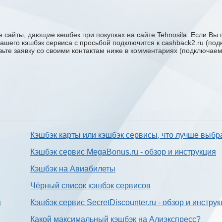
 сайты, дающие кешбек при покупках на сайте Tehnosila. Если Вы 
у вашего кэшбэк сервиса с проcьбой подключится к cashback2.ru (п
авьте заявку со своими контактам ниже в комментариях (подключае
Кэшбэк карты или кэшбэк сервисы, что лучше выбр
Кэшбэк сервис MegaBonus.ru - обзор и инструкция
Кэшбэк на Авиабилеты
Чёрный список кэшбэк сервисов
я
Кэшбэк сервис SecretDiscounter.ru - обзор и инстру
Какой максимальный кэшбэк на Алиэкспресс?