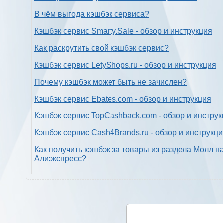
В чём выгода кэшбэк сервиса?
Кэшбэк сервис Smarty.Sale - обзор и инструкция
Как раскрутить свой кэшбэк сервис?
Кэшбэк сервис LetyShops.ru - обзор и инструкция
Почему кэшбэк может быть не зачислен?
Кэшбэк сервис Ebates.com - обзор и инструкция
Кэшбэк сервис TopCashback.com - обзор и инструк
Кэшбэк сервис Cash4Brands.ru - обзор и инструкц
Как получить кэшбэк за товары из раздела Молл н
Алиэкспресс?