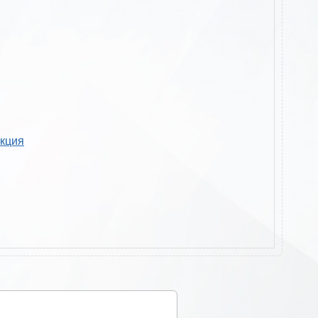
укция