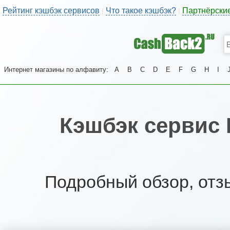
Рейтинг кэшбэк сервисов
Что такое кэшбэк?
Партнёрски
|
|
Интернет магазины по алфавиту:
A
B
C
D
E
F
G
H
I
Кэшбэк сервис 
Подробный обзор, отз