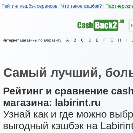
Рейтинг кэшбэк сервисов
Что такое кэшбэк?
Партнёрски
|
|
Интернет магазины по алфавиту:
A
B
C
D
E
F
G
H
I
Самый лучший, боль
Рейтинг и сравнение cas
магазина: labirint.ru
Узнай как и где можно выб
выгодный кэшбэк на Labiri