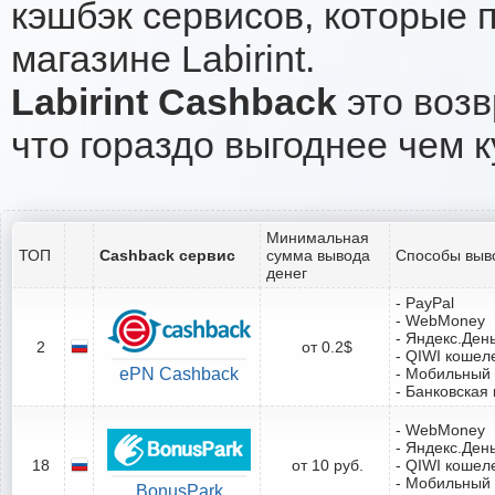
кэшбэк сервисов, которые 
магазине Labirint.
Labirint Cashback
это возв
что гораздо выгоднее чем к
Минимальная
ТОП
Cashback сервис
сумма вывода
Способы выв
денег
- PayPal
- WebMoney
- Яндекс.Ден
2
от 0.2$
- QIWI кошел
ePN Cashback
- Мобильный
- Банковская 
- WebMoney
- Яндекс.Ден
18
от 10 руб.
- QIWI кошел
- Мобильный
BonusPark