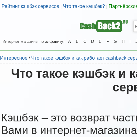
Рейтинг кэшбэк сервисов
Что такое кэшбэк?
Партнёрски
|
|
Интернет магазины по алфавиту:
A
B
C
D
E
F
G
H
I
Интересное
Что такое кэшбэк и как работает cashback сер
/
Что такое кэшбэк и 
сер
Кэшбэк – это возврат част
Вами в интернет-магазина