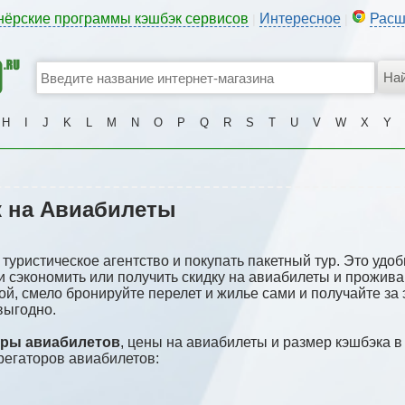
нёрские программы кэшбэк сервисов
Интересное
Расш
|
|
H
I
J
K
L
M
N
O
P
Q
R
S
T
U
V
W
X
Y
 на Авиабилеты
 туристическое агентство и покупать пакетный тур. Это удоб
и сэкономить или получить скидку на авиабилеты и прожива
кой, смело бронируйте перелет и жилье сами и получайте за 
выгодно.
оры авиабилетов
, цены на авиабилеты и размер кэшбэка в 
регаторов авиабилетов: