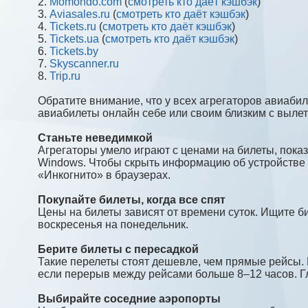
2.
Momondo.com
(
смотреть кто даёт кэшбэк
)
3.
Aviasales.ru
(
смотреть кто даёт кэшбэк
)
4.
Tickets.ru
(
смотреть кто даёт кэшбэк
)
5.
Tickets.ua
(
смотреть кто даёт кэшбэк
)
6.
Tickets.by
7.
Skyscanner.ru
8.
Trip.ru
Обратите внимание, что у всех агрегаторов авиабил
авиабилеты онлайн себе или своим близким с вылет
Станьте неведимкой
Агрегаторы умело играют с ценами на билеты, пока
Windows. Чтобы скрыть информацию об устройстве
«Инкогнито» в браузерах.
Покупайте билеты, когда все спят
Цены на билеты зависят от времени суток. Ищите би
воскресенья на понедельник.
Берите билеты с пересадкой
Такие перелеты стоят дешевле, чем прямые рейсы. К
если перерыв между рейсами больше 8–12 часов. Гл
Выбирайте соседние аэропорты