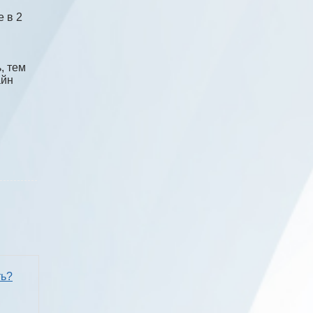
 в 2
, тем
айн
ть?