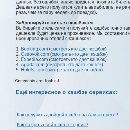
данные без ошибок, иначе придется покупать билет
Дешевле всего получится купить авиабилеты не ран
раза, чем за пару недель до поездки).
Забронируйте жилье с кэшбэком
Выбирайте отель сами и получайте кэшбэк точно так
дешевле будет цена на проживание. Мы составили 
бронированию отелей с кэшбэком:
1.
Booking.com
(
смотреть кто даёт кэшбэк
)
2.
Ostrovok.com
(
смотреть кто даёт кэшбэк
)
3.
Expedia.com
(
смотреть кто даёт кэшбэк
)
4.
Agoda.com
(
смотреть кто даёт кэшбэк
)
5.
Hotels.com
(
смотреть кто даёт кэшбэк
)
Comments are disabled
Ещё интересное о кэшбэк сервисах:
Как получить двойной кэшбэк на Алиэкспресс?
Как создать свой кэшбэк сервис?