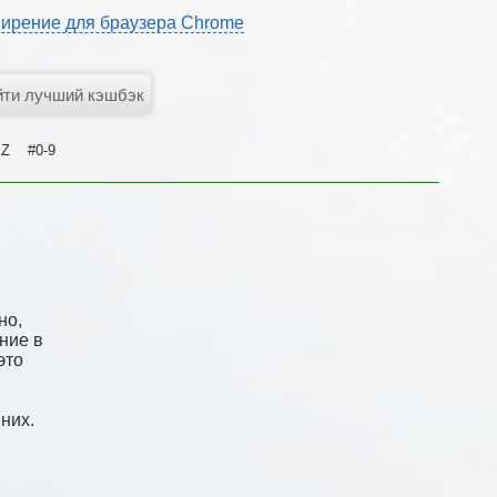
ирение для браузера Chrome
Z
#0-9
но,
ние в
это
них.