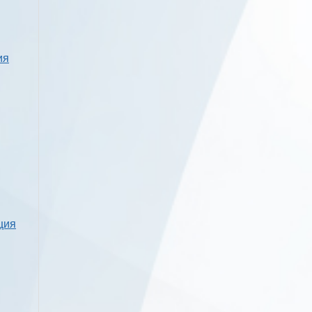
ия
ция