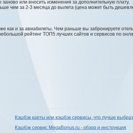
ы заново или вносить изменения за дополнительную плату.
ьше чем за 2-3 месяца до вылета (цена может быть дешевле
же как и за авиабилеты. Чем раньше вы забронируете отель
небольшой рейтинг ТОП5 лучших сайтов и сервисов по онл
Кэшбэк карты или кэшбэк сервисы, что лучше выбра
Кэшбэк сервис MegaBonus.ru - обзор и инструкция