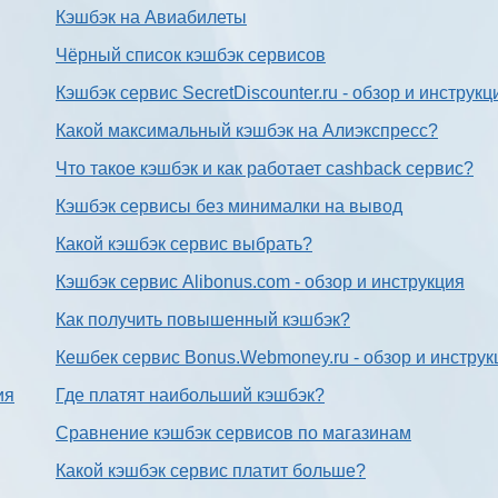
Кэшбэк на Авиабилеты
Чёрный список кэшбэк сервисов
Кэшбэк сервис SecretDiscounter.ru - обзор и инструкц
Какой максимальный кэшбэк на Алиэкспресс?
Что такое кэшбэк и как работает cashback сервис?
Кэшбэк сервисы без минималки на вывод
Какой кэшбэк сервис выбрать?
Кэшбэк сервис Alibonus.com - обзор и инструкция
Как получить повышенный кэшбэк?
Кешбек сервис Bonus.Webmoney.ru - обзор и инструк
ия
Где платят наибольший кэшбэк?
Сравнение кэшбэк сервисов по магазинам
Какой кэшбэк сервис платит больше?