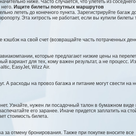
чительно ниже. Часто случается, что улететь из соседнего
 него.
Ищите билеты попутных маршрутов
ельно лететь до конечного пункта. Зарегистрируйте багаж д
ропорту. Эта хитрость не работает, если вы купили билеты 
е кэшбэк на свой счет (возвращайте часть потраченных дене
 авиакомпании, которые предлагают низкие цены на переле
й вариант для тех, кому важен результат, а не процесс. Из
tic, EasyJet, Wizz Air.
г. А расходы на провоз багажа и питание могут свести на н
нет. Узнайте, нужен ли посадочный талон в бумажном виде
распечатайте его заранее. Иначе придется заплатить на сто
ет стоимость билета.
 за отмену бронирования. Также при покупке вносите все