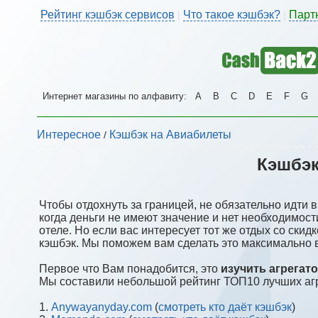
Рейтинг кэшбэк сервисов
Что такое кэшбэк?
Парт
|
|
Интернет магазины по алфавиту:
A
B
C
D
E
F
G
Интересное
Кэшбэк на Авиабилеты
/
Кэшбэк
Чтобы отдохнуть за границей, не обязательно идти в
когда деньги не имеют значение и нет необходимост
отеле. Но если вас интересует тот же отдых со скид
кэшбэк. Мы поможем вам сделать это максимально 
Первое что Вам понадобится, это
изучить агрегат
Мы составили небольшой рейтинг ТОП10 лучших аг
1.
Anywayanyday.com
(
смотреть кто даёт кэшбэк
)