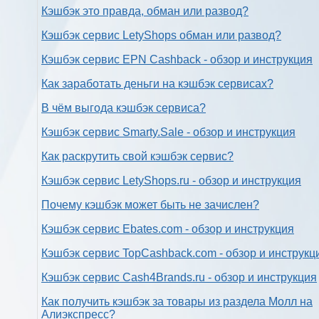
Кэшбэк это правда, обман или развод?
Кэшбэк сервис LetyShops обман или развод?
Кэшбэк сервис EPN Cashback - обзор и инструкция
Как заработать деньги на кэшбэк сервисах?
В чём выгода кэшбэк сервиса?
Кэшбэк сервис Smarty.Sale - обзор и инструкция
Как раскрутить свой кэшбэк сервис?
Кэшбэк сервис LetyShops.ru - обзор и инструкция
Почему кэшбэк может быть не зачислен?
Кэшбэк сервис Ebates.com - обзор и инструкция
Кэшбэк сервис TopCashback.com - обзор и инструкц
Кэшбэк сервис Cash4Brands.ru - обзор и инструкция
Как получить кэшбэк за товары из раздела Молл на
Алиэкспресс?