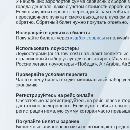
У небольших аэропортов сумма сервисных сборов зна
города дешевле, даже с учетом стоимости дороги до
Если вы купили перелет с пересадкой, вам необязат
пересадочного пункта и смело выходите в нужном аэ
обратно. Обратный билет нужно покупать отдельно.
Возвращайте деньги за билеты
Покупайте билеты через
кэшбэк сервисы
и получайт
Использовать лоукостеры
Лоукостерами (англ. low-cost) называют бюджетные
ограниченный набор услуг для пассажиров. Идеальны
России летают лоукостеры «Победа», Air Arabia, AirBal
Проверяйте условия перелета
Часто в цену билета входит минимальный набор услу
экономию.
Регистрируйтесь на рейс онлайн
Обязательно зарегистрируйтесь на рейс через интер
достаточно электронного. Если нужен, обязательно 
регистрации немалую сумму, которая часто превыша
Покупайте билеты заранее
Бюджетные авиаперевозчики не возмещают средства