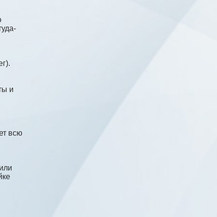
о
туда-
г).
ты и
ет всю
 или
йке