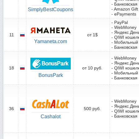
- Банковская
- Amazon Gift
SimplyBestCoupons
- ePayments
- PayPal
- WebMoney
- Яндекс.Ден
11
от 1$
- QIWI кошел
Yamaneta.com
- Мобильный
- Банковская
- WebMoney
- Яндекс.Ден
18
от 10 руб.
- QIWI кошел
- Мобильный
BonusPark
- Банковская
- WebMoney
- Яндекс.Ден
36
500 руб.
- QIWI кошел
- Банковская
Cashalot