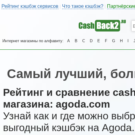
Рейтинг кэшбэк сервисов
Что такое кэшбэк?
Партнёрски
|
|
Интернет магазины по алфавиту:
A
B
C
D
E
F
G
H
I
Самый лучший, бол
Рейтинг и сравнение cas
магазина: agoda.com
Узнай как и где можно выб
выгодный кэшбэк на Agoda