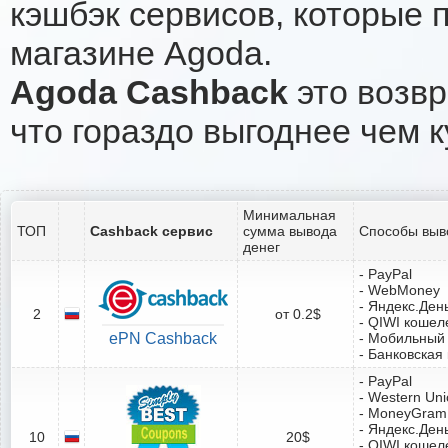
кэшбэк сервисов, которые 
магазине Agoda.
Agoda Cashback
это возвр
что гораздо выгоднее чем к
Минимальная
ТОП
Cashback сервис
сумма вывода
Способы выв
денег
- PayPal
- WebMoney
- Яндекс.Ден
2
от 0.2$
- QIWI кошел
ePN Cashback
- Мобильный
- Банковская
- PayPal
- Western Un
- MoneyGram
- Яндекс.Ден
10
20$
- QIWI кошел