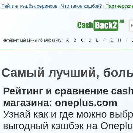
Рейтинг кэшбэк сервисов
Что такое кэшбэк?
Партнёрски
|
|
Интернет магазины по алфавиту:
A
B
C
D
E
F
G
H
I
Самый лучший, боль
Рейтинг и сравнение cas
магазина: oneplus.com
Узнай как и где можно выб
выгодный кэшбэк на Oneplu