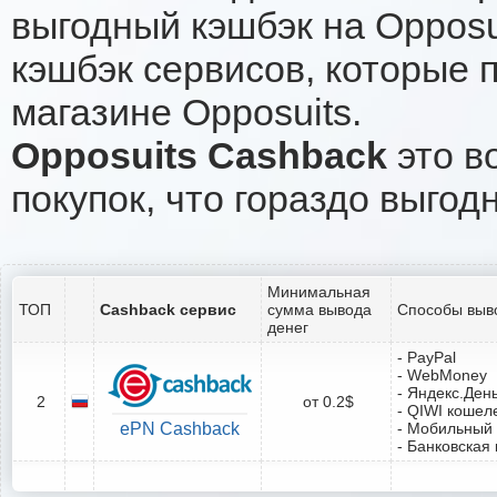
выгодный кэшбэк на Opposu
кэшбэк сервисов, которые 
магазине Opposuits.
Opposuits Cashback
это в
покупок, что гораздо выгод
Минимальная
ТОП
Cashback сервис
сумма вывода
Способы выв
денег
- PayPal
- WebMoney
- Яндекс.Ден
2
от 0.2$
- QIWI кошел
ePN Cashback
- Мобильный
- Банковская 