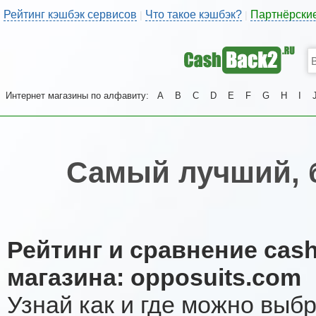
Рейтинг кэшбэк сервисов
Что такое кэшбэк?
Партнёрски
|
|
Интернет магазины по алфавиту:
A
B
C
D
E
F
G
H
I
Самый лучший, 
Рейтинг и сравнение cas
магазина: opposuits.com
Узнай как и где можно выб