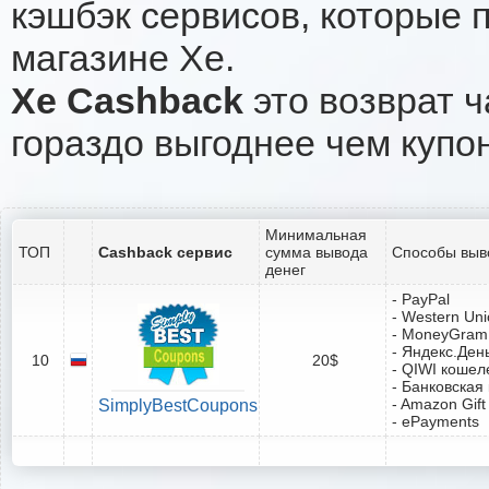
кэшбэк сервисов, которые 
магазине Xe.
Xe Cashback
это возврат ч
гораздо выгоднее чем купо
Минимальная
ТОП
Cashback сервис
сумма вывода
Способы выв
денег
- PayPal
- Western Un
- MoneyGram
- Яндекс.Ден
10
20$
- QIWI кошел
- Банковская
- Amazon Gift
SimplyBestCoupons
- ePayments