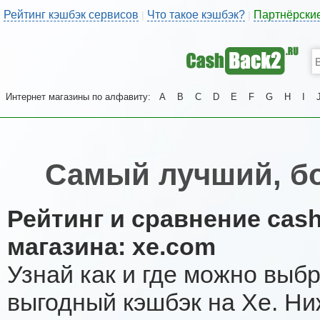
Рейтинг кэшбэк сервисов
Что такое кэшбэк?
Партнёрски
|
|
Интернет магазины по алфавиту:
A
B
C
D
E
F
G
H
I
Самый лучший, б
Рейтинг и сравнение cas
магазина: xe.com
Узнай как и где можно выб
выгодный кэшбэк на Xe. Н