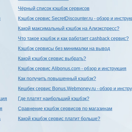
Чёрный список кэшбэк сервисов
я
Кэшбэк сервис SecretDiscounter.ru - обзор и инстру
Какой максимальный кэшбэк на Алиэкспресс?
Что такое кэшбэк и как работает cashback сервис?
Кэшбэк сервисы без минималки на вывод
Какой кэшбэк сервис выбрать?
Кэшбэк сервис Alibonus.com - обзор и инструкция
Как получить повышенный кэшбэк?
Кешбек сервис Bonus.Webmoney.ru - обзор и инстр
ция
Где платят наибольший кэшбэк?
ия
Сравнение кэшбэк сервисов по магазинам
а
Какой кэшбэк сервис платит больше?