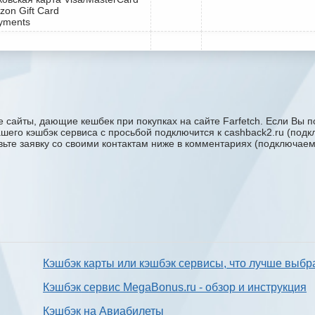
zon Gift Card
yments
 сайты, дающие кешбек при покупках на сайте Farfetch. Если Вы п
 вашего кэшбэк сервиса с проcьбой подключится к cashback2.ru (под
авьте заявку со своими контактам ниже в комментариях (подключае
Кэшбэк карты или кэшбэк сервисы, что лучше выбр
Кэшбэк сервис MegaBonus.ru - обзор и инструкция
Кэшбэк на Авиабилеты