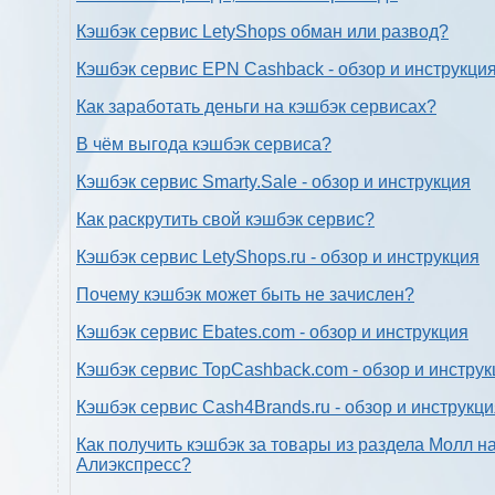
Кэшбэк сервис LetyShops обман или развод?
Кэшбэк сервис EPN Cashback - обзор и инструкци
Как заработать деньги на кэшбэк сервисах?
В чём выгода кэшбэк сервиса?
Кэшбэк сервис Smarty.Sale - обзор и инструкция
Как раскрутить свой кэшбэк сервис?
Кэшбэк сервис LetyShops.ru - обзор и инструкция
Почему кэшбэк может быть не зачислен?
Кэшбэк сервис Ebates.com - обзор и инструкция
Кэшбэк сервис TopCashback.com - обзор и инструк
Кэшбэк сервис Cash4Brands.ru - обзор и инструкц
Как получить кэшбэк за товары из раздела Молл н
Алиэкспресс?