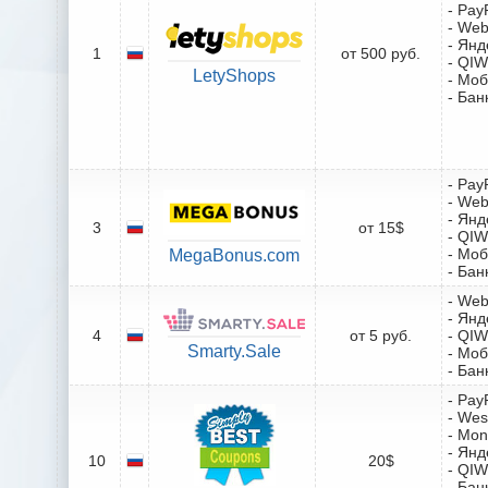
- Pay
- We
- Янд
1
от 500 руб.
- QIW
LetyShops
- Мо
- Бан
- Pay
- We
- Янд
3
от 15$
- QIW
- Мо
MegaBonus.com
- Бан
- We
- Янд
4
от 5 руб.
- QIW
Smarty.Sale
- Мо
- Бан
- Pay
- Wes
- Mo
- Янд
10
20$
- QIW
- Бан