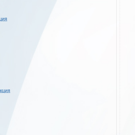
кция
укция