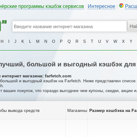
нёрские программы кэшбэк сервисов
Интересное
Расш
|
|
H
I
J
K
L
M
N
O
P
Q
R
S
T
U
V
W
X
Y
учший, большой и выгодный кэшбэк для 
интернет магазина: farfetch.com
 большой и выгодный кэшбэк на Farfetch. Ниже представлен список
h.
от ваших покупок, что гораздо выгоднее чем купоны, скидки, акции 
обы вывода средств
Магазины
Размер кэшбэка на Fa