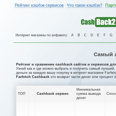
Рейтинг кэшбэк сервисов
Что такое кэшбэк?
Парт
|
|
Интернет магазины по алфавиту:
A
B
C
D
E
F
G
Самый л
Рейтинг и сравнение cashback сайтов и сервисов для 
Узнай как и где можно выбрать и получить самый лучший,
деньги за каждую вашу покупку в интрнет магазине Farfetc
Farfetch Cashback
это возврат части денег или процент 
Минимальная
ТОП
Cashback сервис
сумма вывода
Спос
денег