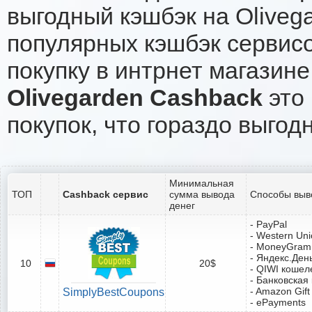
выгодный кэшбэк на Oliveg
популярных кэшбэк сервисо
покупку в интрнет магазине
Olivegarden Cashback
это 
покупок, что гораздо выгод
Минимальная
ТОП
Cashback сервис
сумма вывода
Способы выв
денег
- PayPal
- Western Un
- MoneyGram
- Яндекс.Ден
10
20$
- QIWI кошел
- Банковская
- Amazon Gift
SimplyBestCoupons
- ePayments