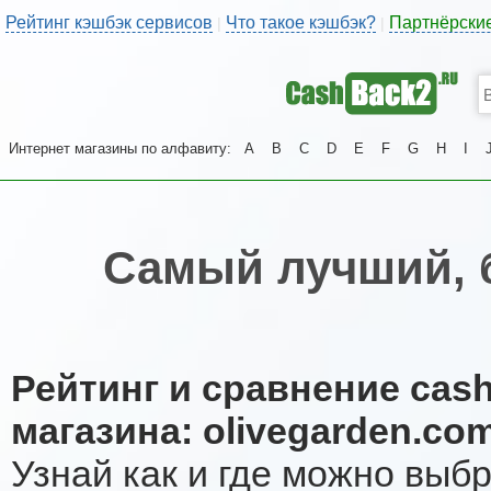
Рейтинг кэшбэк сервисов
Что такое кэшбэк?
Партнёрски
|
|
Интернет магазины по алфавиту:
A
B
C
D
E
F
G
H
I
Самый лучший, 
Рейтинг и сравнение cas
магазина: olivegarden.co
Узнай как и где можно выб