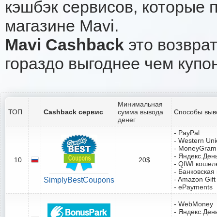
кэшбэк сервисов, которые 
магазине Mavi.
Mavi Cashback
это возврат
гораздо выгоднее чем купо
Минимальная
ТОП
Cashback сервис
сумма вывода
Способы выв
денег
- PayPal
- Western Un
- MoneyGram
- Яндекс.Ден
10
20$
- QIWI кошел
- Банковская
- Amazon Gift
SimplyBestCoupons
- ePayments
- WebMoney
- Яндекс.Ден