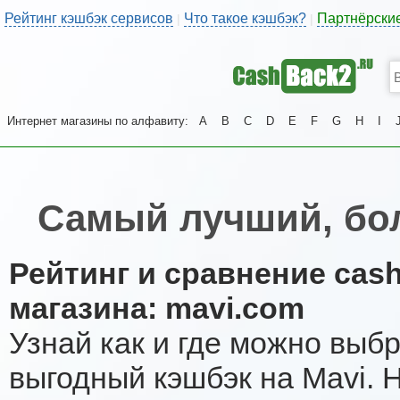
Рейтинг кэшбэк сервисов
Что такое кэшбэк?
Партнёрски
|
|
Интернет магазины по алфавиту:
A
B
C
D
E
F
G
H
I
Самый лучший, бо
Рейтинг и сравнение cas
магазина: mavi.com
Узнай как и где можно выб
выгодный кэшбэк на Mavi. 