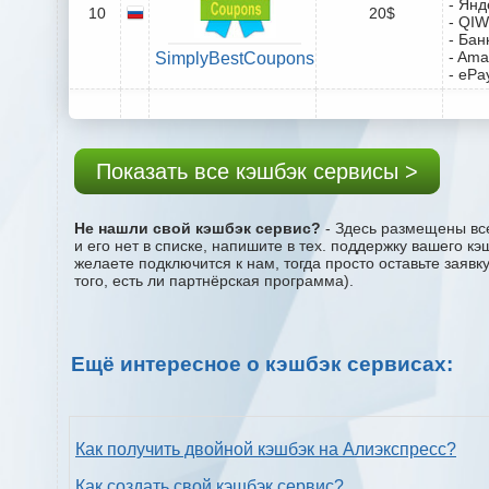
- Янд
10
20$
- QIW
- Бан
- Ama
SimplyBestCoupons
- ePa
Показать все кэшбэк сервисы >
Не нашли свой кэшбэк сервис?
- Здесь размещены все
и его нет в списке, напишите в тех. поддержку вашего к
желаете подключится к нам, тогда просто оставьте заяв
того, есть ли партнёрская программа).
Ещё интересное о кэшбэк сервисах:
Как получить двойной кэшбэк на Алиэкспресс?
Как создать свой кэшбэк сервис?