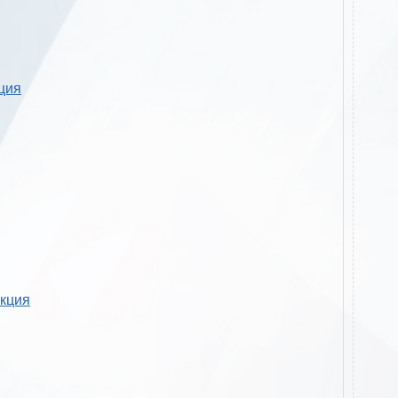
кция
укция