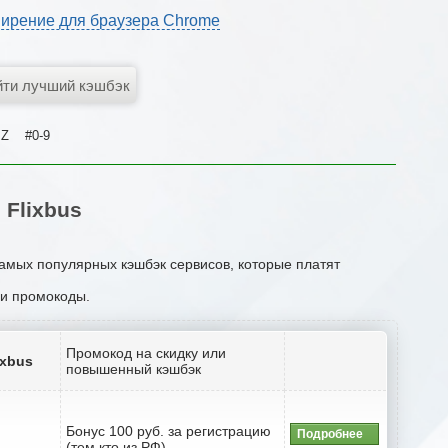
ирение для браузера Chrome
Z
#0-9
Flixbus
самых популярных кэшбэк сервисов, которые платят
ли промокоды.
Промокод на скидку или
ixbus
повышенный кэшбэк
Бонус 100 руб. за регистрацию
Подробнее
(тем кто из РФ)