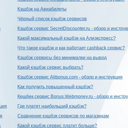
Кэшбэк на Авиабилеты
Чёрный список кэшбэк сервисов
я
Кэшбэк сервис SecretDiscounter.ru - обзор и инстру
Какой максимальный кэшбэк на Алиэкспресс?
Что такое кэшбэк и как работает cashback сервис?
Кэшбэк сервисы без минималки на вывод
Какой кэшбэк сервис выбрать?
Кэшбэк сервис Alibonus.com - обзор и инструкция
Как получить повышенный кэшбэк?
Кешбек сервис Bonus.Webmoney.ru - обзор и инстр
ция
Где платят наибольший кэшбэк?
ия
Сравнение кэшбэк сервисов по магазинам
а
Какой кэшбэк сервис платит больше?