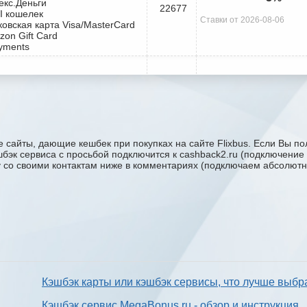
екс.Деньги
22677
I кошелек
Ставки от 2026-08-06
ковская карта Visa/MasterCard
zon Gift Card
yments
 сайты, дающие кешбек при покупках на сайте Flixbus. Если Вы пол
эшбэк сервиса с проcьбой подключится к cashback2.ru (подключение
ку со своими контактам ниже в комментариях (подключаем абсолютн
Кэшбэк карты или кэшбэк сервисы, что лучше выбр
Кэшбэк сервис MegaBonus.ru - обзор и инструкция