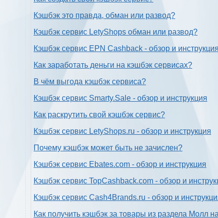
Кэшбэк это правда, обман или развод?
Кэшбэк сервис LetyShops обман или развод?
Кэшбэк сервис EPN Cashback - обзор и инструкци
Как заработать деньги на кэшбэк сервисах?
В чём выгода кэшбэк сервиса?
Кэшбэк сервис Smarty.Sale - обзор и инструкция
Как раскрутить свой кэшбэк сервис?
Кэшбэк сервис LetyShops.ru - обзор и инструкция
Почему кэшбэк может быть не зачислен?
Кэшбэк сервис Ebates.com - обзор и инструкция
Кэшбэк сервис TopCashback.com - обзор и инструк
Кэшбэк сервис Cash4Brands.ru - обзор и инструкц
Как получить кэшбэк за товары из раздела Молл н