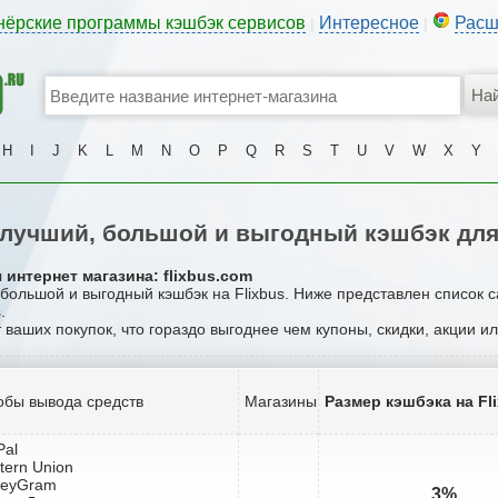
нёрские программы кэшбэк сервисов
Интересное
Расш
|
|
H
I
J
K
L
M
N
O
P
Q
R
S
T
U
V
W
X
Y
лучший, большой и выгодный кэшбэк для 
интернет магазина: flixbus.com
 большой и выгодный кэшбэк на Flixbus. Ниже представлен список 
.
т ваших покупок, что гораздо выгоднее чем купоны, скидки, акции и
обы вывода средств
Магазины
Размер кэшбэка на Fl
Pal
tern Union
neyGram
3%