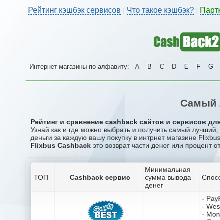
Рейтинг кэшбэк сервисов
Что такое кэшбэк?
Парт
|
|
Интернет магазины по алфавиту:
A
B
C
D
E
F
G
Самый 
Рейтинг и сравнение cashback сайтов и сервисов для 
Узнай как и где можно выбрать и получить самый лучший,
деньги за каждую вашу покупку в интрнет магазине Flixbus
Flixbus Cashback
это возврат части денег или процент о
Минимальная
ТОП
Cashback сервис
сумма вывода
Спос
денег
- Pay
- Wes
- Mo