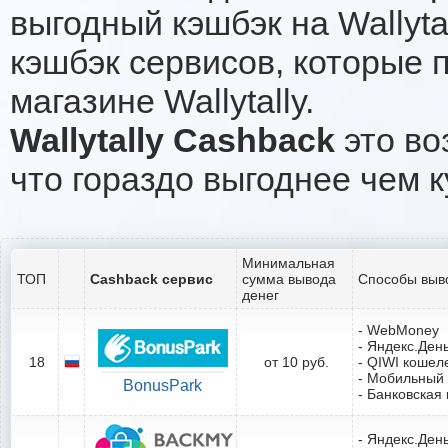
выгодный кэшбэк на Wallyt
кэшбэк сервисов, которые 
магазине Wallytally.
Wallytally Cashback
это во
что гораздо выгоднее чем к
Минимальная
ТОП
Cashback сервис
сумма вывода
Способы выв
денег
- WebMoney
- Яндекс.Ден
18
от 10 руб.
- QIWI кошел
- Мобильный
BonusPark
- Банковская 
- Яндекс.Ден