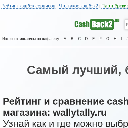
Рейтинг кэшбэк сервисов
Что такое кэшбэк?
Партнёрски
|
|
Интернет магазины по алфавиту:
A
B
C
D
E
F
G
H
I
Самый лучший, 
Рейтинг и сравнение cas
магазина: wallytally.ru
Узнай как и где можно выб