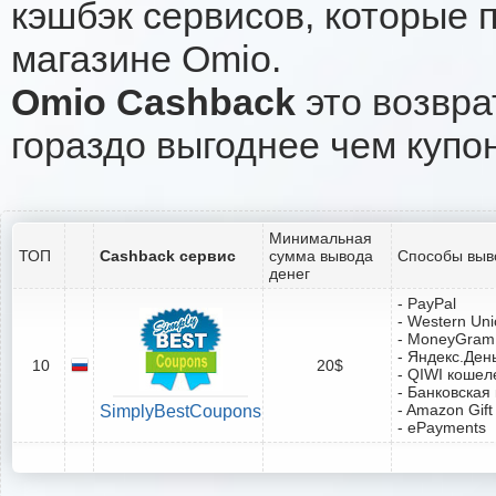
кэшбэк сервисов, которые 
магазине Omio.
Omio Cashback
это возвра
гораздо выгоднее чем купо
Минимальная
ТОП
Cashback сервис
сумма вывода
Способы выв
денег
- PayPal
- Western Un
- MoneyGram
- Яндекс.Ден
10
20$
- QIWI кошел
- Банковская
- Amazon Gift
SimplyBestCoupons
- ePayments