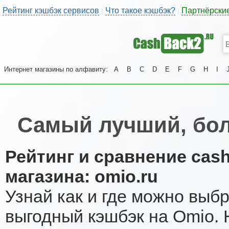
Рейтинг кэшбэк сервисов
Что такое кэшбэк?
Партнёрски
|
|
Интернет магазины по алфавиту:
A
B
C
D
E
F
G
H
I
Самый лучший, бо
Рейтинг и сравнение cas
магазина: omio.ru
Узнай как и где можно выб
выгодный кэшбэк на Omio.