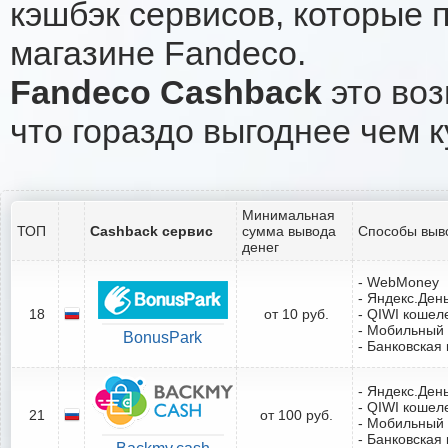
кэшбэк сервисов, которые 
магазине Fandeco.
Fandeco Cashback
это воз
что гораздо выгоднее чем к
Минимальная
ТОП
Cashback сервис
сумма вывода
Способы выв
денег
- WebMoney
- Яндекс.Ден
18
от 10 руб.
- QIWI кошел
- Мобильный
BonusPark
- Банковская 
- Яндекс.Ден
- QIWI кошел
21
от 100 руб.
- Мобильный
- Банковская 