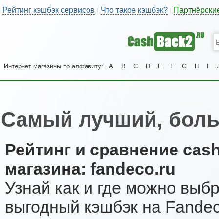
Рейтинг кэшбэк сервисов
Что такое кэшбэк?
Партнёрски
|
|
Интернет магазины по алфавиту:
A
B
C
D
E
F
G
H
I
Самый лучший, боль
Рейтинг и сравнение cas
магазина: fandeco.ru
Узнай как и где можно выб
выгодный кэшбэк на Fande