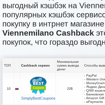
выгодный кэшбэк на Vienne
популярных кэшбэк сервисо
покупку в интрнет магазине
Viennemilano Cashback
эт
покупок, что гораздо выгод
Минимальная
ТОП
Cashback сервис
сумма вывода
Способы выв
денег
- PayPal
- Western Un
- MoneyGram
- Яндекс.Ден
10
20$
- QIWI кошел
- Банковская
- Amazon Gift
SimplyBestCoupons
- ePayments