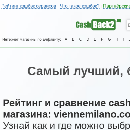
Рейтинг кэшбэк сервисов
Что такое кэшбэк?
Партнёрски
|
|
Интернет магазины по алфавиту:
A
B
C
D
E
F
G
H
I
Самый лучший, 
Рейтинг и сравнение cas
магазина: viennemilano.c
Узнай как и где можно выб