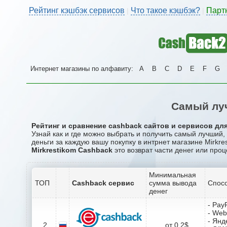
Рейтинг кэшбэк сервисов
Что такое кэшбэк?
Парт
|
|
Интернет магазины по алфавиту:
A
B
C
D
E
F
G
Самый луч
Рейтинг и сравнение cashback сайтов и сервисов для 
Узнай как и где можно выбрать и получить самый лучший,
деньги за каждую вашу покупку в интрнет магазине Mirkres
Mirkrestikom Cashback
это возврат части денег или проц
Минимальная
ТОП
Cashback сервис
сумма вывода
Спосо
денег
- Pay
- We
- Янд
2
от 0.2$