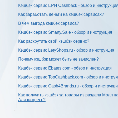
Кэшбэк сервис EPN Cashback - обзор и инструкци
Как заработать деньги на кэшбэк сервисах?
В чём выгода кэшбэк сервиса?
Кэшбэк сервис Smarty.Sale - обзор и инструкция
Как раскрутить свой кэшбэк сервис?
Кэшбэк сервис LetyShops.ru - обзор и инструкция
Почему кэшбэк может быть не зачислен?
Кэшбэк сервис Ebates.com - обзор и инструкция
Кэшбэк сервис TopCashback.com - обзор и инструк
Кэшбэк сервис Cash4Brands.ru - обзор и инструкц
Как получить кэшбэк за товары из раздела Молл н
Алиэкспресс?