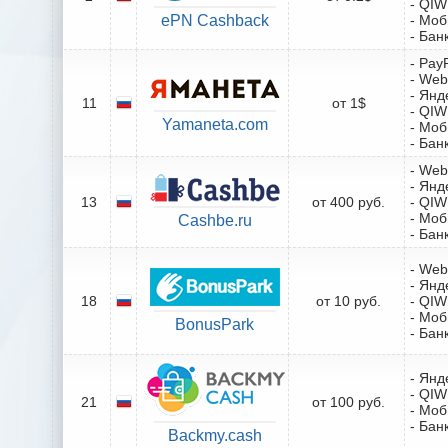
- QIW
ePN Cashback
- Мо
- Бан
- Pay
- We
- Янд
11
от 1$
- QIW
Yamaneta.com
- Мо
- Бан
- We
- Янд
13
от 400 руб.
- QIW
- Мо
Cashbe.ru
- Бан
- We
- Янд
18
от 10 руб.
- QIW
- Мо
BonusPark
- Бан
- Янд
- QIW
21
от 100 руб.
- Мо
- Бан
Backmy.cash