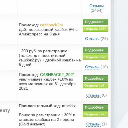
Отзывы
(2464)
Подробнее
Промокод:
cashback2ru
Даёт повышенный кэшбэк 9% с
Открыть сайт
Алиэкспресс на 3 дня
Отзывы
(23)
Подробнее
+200 руб. за регистрацию
(только для посетителей
Открыть сайт
кэшбэк2.ру) + двойной кэшбэк на
5 дней.
Отзывы
(10)
Промокод:
CASHBACK2_2021
Подробнее
увеличивает кэшбэк +10% во
всех магазинах до 31 декабря
Открыть сайт
2021
Отзывы
(0)
Пригласительный код: mbckkz
Подробнее
 нету
Бонус за регистрацию +30% к
Открыть сайт
ставкам кэшбэка на 2 недели
(Gold аккаунт)
Отзывы
(1)