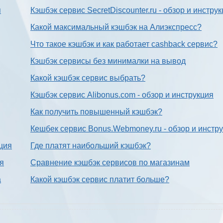
я
Кэшбэк сервис SecretDiscounter.ru - обзор и инстру
Какой максимальный кэшбэк на Алиэкспресс?
Что такое кэшбэк и как работает cashback сервис?
Кэшбэк сервисы без минималки на вывод
Какой кэшбэк сервис выбрать?
Кэшбэк сервис Alibonus.com - обзор и инструкция
Как получить повышенный кэшбэк?
Кешбек сервис Bonus.Webmoney.ru - обзор и инстр
ция
Где платят наибольший кэшбэк?
ия
Сравнение кэшбэк сервисов по магазинам
а
Какой кэшбэк сервис платит больше?