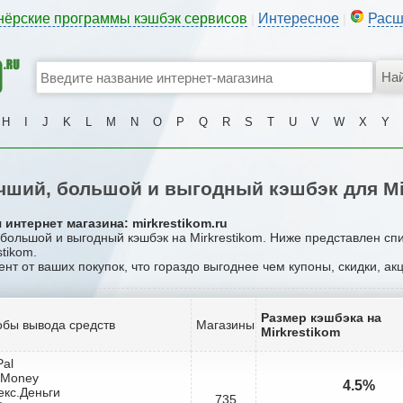
нёрские программы кэшбэк сервисов
Интересное
Расш
|
|
H
I
J
K
L
M
N
O
P
Q
R
S
T
U
V
W
X
Y
ший, большой и выгодный кэшбэк для Mi
интернет магазина: mirkrestikom.ru
 большой и выгодный кэшбэк на Mirkrestikom. Ниже представлен сп
tikom.
ент от ваших покупок, что гораздо выгоднее чем купоны, скидки, а
Размер кэшбэка на
бы вывода средств
Магазины
Mirkrestikom
Pal
bMoney
4.5%
екс.Деньги
735