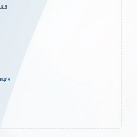
кция
укция