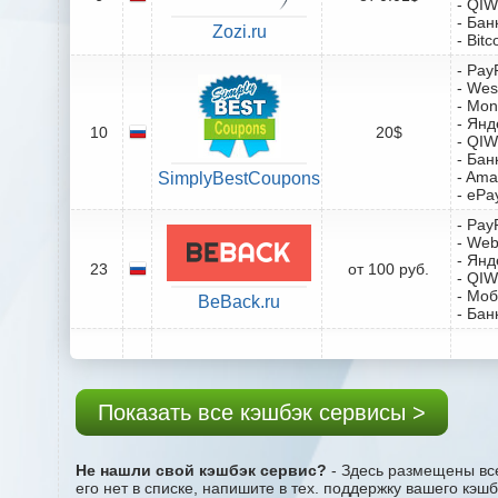
- QIW
- Бан
Zozi.ru
- Bitc
- Pay
- Wes
- Mo
- Янд
10
20$
- QIW
- Бан
- Ama
SimplyBestCoupons
- ePa
- Pay
- We
- Янд
23
от 100 руб.
- QIW
- Мо
BeBack.ru
- Бан
Показать все кэшбэк сервисы >
Не нашли свой кэшбэк сервис?
- Здесь размещены все
его нет в списке, напишите в тех. поддержку вашего кэш