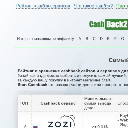
Рейтинг кэшбэк сервисов
Что такое кэшбэк?
Парт
|
|
Интернет магазины по алфавиту:
A
B
C
D
E
F
G
Самый
Рейтинг и сравнение cashback сайтов и сервисов для 
Узнай как и где можно выбрать и получить самый лучший,
за каждую вашу покупку в интрнет магазине Start.
Start Cashback
это возврат части денег или процент от в
Минимальная
ТОП
Cashback сервис
сумма вывода
Спос
денег
- Pay
- We
- Янд
6
от 0.01$