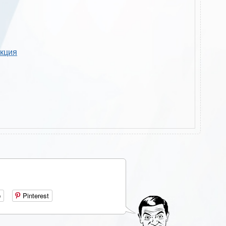
укция
р
Pinterest