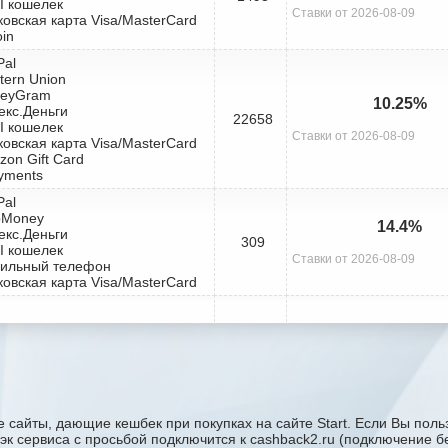
I кошелек
Ставки от 2026-08-09
ковская карта Visa/MasterCard
oin
Pal
tern Union
neyGram
10.25%
екс.Деньги
22658
I кошелек
Ставки от 2026-08-09
ковская карта Visa/MasterCard
zon Gift Card
yments
Pal
bMoney
14.4%
екс.Деньги
309
I кошелек
Ставки от 2026-08-09
бильный телефон
ковская карта Visa/MasterCard
 сайты, дающие кешбек при покупках на сайте Start. Если Вы польз
бэк сервиса с проcьбой подключится к cashback2.ru (подключение б