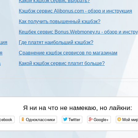
Какой кэшбэк сервис выбрать?
Кэшбэк сервис Alibonus.com - обзор и инструкция
Как получить повышенный кэшбэк?
Кешбек сервис Bonus.Webmoney.ru - обзор и инстр
ция
Где платят наибольший кэшбэк?
ия
Сравнение кэшбэк сервисов по магазинам
а
Какой кэшбэк сервис платит больше?
Я ни на что не намекаю, но лайкни:
cebook
Одноклассники
Twitter
Google+
Мой ми