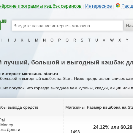
нёрские программы кэшбэк сервисов
Интересное
Расш
|
|
H
I
J
K
L
M
N
O
P
Q
R
S
T
U
V
W
X
Y
 лучший, большой и выгодный кэшбэк для
интернет магазина: start.ru
 большой и выгодный кэшбэк на Start. Ниже представлен список са
аших покупок, что гораздо выгоднее чем купоны, скидки, акции или
обы вывода средств
Магазины
Размер кэшбэка на Sta
Pal
bMoney
24.12% или 60.2
екс.Деньги
1493