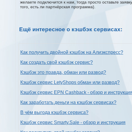
желаете подключится к нам, тогда просто оставьте заяв
того, есть ли партнёрская программа).
Ещё интересное о кэшбэк сервисах:
Как получить двойной кэшбэк на Алиэкспресс?
Как создать свой кэшбэк сервис?
Кэшбэк это правда, обман или развод?
Кэшбэк сервис LetyShops обман или развод?
Кэшбэк сервис EPN Cashback - обзор и инструкци
Как заработать деньги на кэшбэк сервисах?
В чём выгода кэшбэк сервиса?
Кэшбэк сервис Smarty.Sale - обзор и инструкция