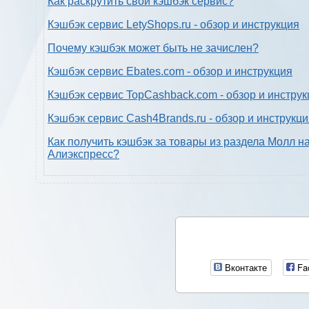
Как раскрутить свой кэшбэк сервис?
Кэшбэк сервис LetyShops.ru - обзор и инструкция
Почему кэшбэк может быть не зачислен?
Кэшбэк сервис Ebates.com - обзор и инструкция
Кэшбэк сервис TopCashback.com - обзор и инструк
Кэшбэк сервис Cash4Brands.ru - обзор и инструкц
Как получить кэшбэк за товары из раздела Молл н
Алиэкспресс?
Вконтакте
Fa