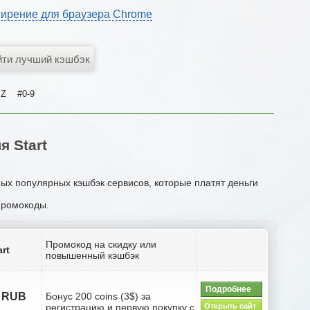
ирение для браузера Chrome
Z
#0-9
 Start
мых популярных кэшбэк сервисов, которые платят деньги
 промокоды.
Промокод на скидку или
rt
повышенный кэшбэк
Подробнее
9 RUB
Бонус 200 coins (3$) за
регистрацию и первую покупку с
Открыть сайт