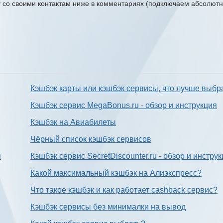
ку со своими контактам ниже в комментариях (подключаем абсолютн
Кэшбэк карты или кэшбэк сервисы, что лучше выбр
Кэшбэк сервис MegaBonus.ru - обзор и инструкция
Кэшбэк на Авиабилеты
Чёрный список кэшбэк сервисов
я
Кэшбэк сервис SecretDiscounter.ru - обзор и инстру
Какой максимальный кэшбэк на Алиэкспресс?
Что такое кэшбэк и как работает cashback сервис?
Кэшбэк сервисы без минималки на вывод