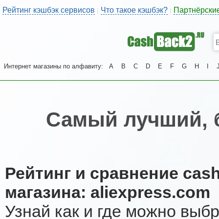
Рейтинг кэшбэк сервисов
Что такое кэшбэк?
Партнёрски
|
|
Интернет магазины по алфавиту:
A
B
C
D
E
F
G
H
I
Самый лучший, 
Рейтинг и сравнение cas
магазина: aliexpress.com
Узнай как и где можно выб