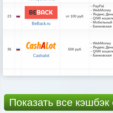
- PayPal
- WebMoney
- Яндекс.Ден
23
от 100 руб.
- QIWI кошел
- Мобильный
BeBack.ru
- Банковская
- WebMoney
- Яндекс.Ден
36
500 руб.
- QIWI кошел
- Банковская
Cashalot
Показать все кэшбэк