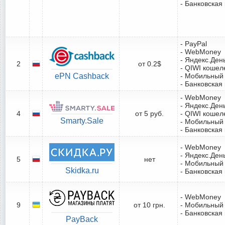
- Банковская
- PayPal
- WebMoney
- Яндекс.Ден
2
от 0.2$
- QIWI кошел
ePN Cashback
- Мобильный
- Банковская
- WebMoney
- Яндекс.Ден
4
от 5 руб.
- QIWI кошел
Smarty.Sale
- Мобильный
- Банковская
- WebMoney
- Яндекс.Ден
5
нет
- Мобильный
Skidka.ru
- Банковская
- WebMoney
9
от 10 грн.
- Мобильный
- Банковская
PayBack