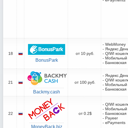
- WebMoney
- Яндекс.Ден
18
от 10 руб.
- QIWI кошел
- Мобильный
BonusPark
- Банковская
- Яндекс.Ден
- QIWI кошел
21
от 100 руб.
- Мобильный
- Банковская
Backmy.cash
- QIWI кошел
- Мобильный
22
от 0.2$
- Банковская
- Payeer
- ePayments
MoneyBack.biz