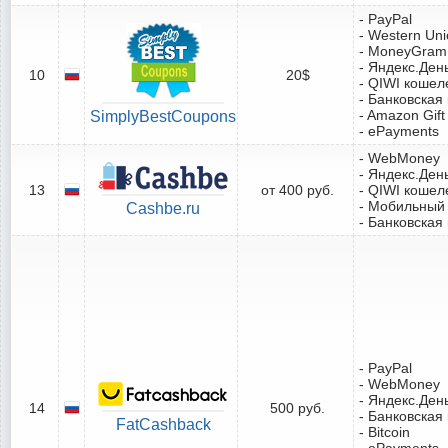
- PayPal
- Western Un
- MoneyGram
- Яндекс.Ден
10
20$
- QIWI кошел
- Банковская
- Amazon Gift
SimplyBestCoupons
- ePayments
- WebMoney
- Яндекс.Ден
13
от 400 руб.
- QIWI кошел
- Мобильный
Cashbe.ru
- Банковская
- PayPal
- WebMoney
- Яндекс.Ден
14
500 руб.
- Банковская
FatCashback
- Bitcoin
- ePayments