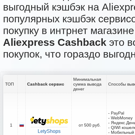
выгодный кэшбэк на Aliexp
популярных кэшбэк сервисо
покупку в интрнет магазине 
Aliexpress Cashback
это в
покупок, что гораздо выгод
Минимальная
ТОП
Cashback сервис
сумма вывода
Способы выв
денег
- PayPal
- WebMoney
- Яндекс.Ден
1
от 500 руб.
- QIWI кошел
LetyShops
- Мобильный