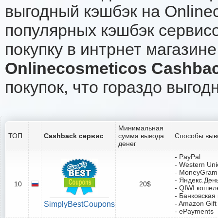
выгодный кэшбэк на Online
популярных кэшбэк сервисо
покупку в интрнет магазине
Onlinecosmeticos Cashba
покупок, что гораздо выгод
Минимальная
ТОП
Cashback сервис
сумма вывода
Способы выв
денег
- PayPal
- Western Un
- MoneyGram
- Яндекс.Ден
10
20$
- QIWI кошел
- Банковская
- Amazon Gift
SimplyBestCoupons
- ePayments