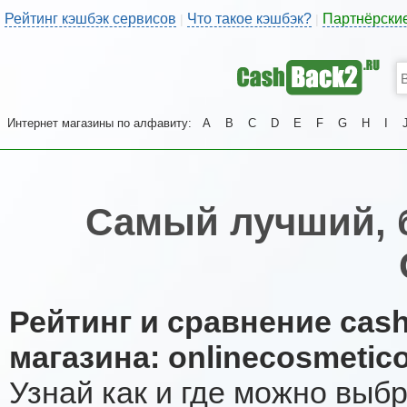
Рейтинг кэшбэк сервисов
Что такое кэшбэк?
Партнёрски
|
|
Интернет магазины по алфавиту:
A
B
C
D
E
F
G
H
I
Самый лучший, 
Рейтинг и сравнение cas
магазина: onlinecosmetic
Узнай как и где можно выб